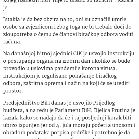
kojeg nadležni MUP nije to uradio su različiti”, kazala
je.
Istakla je da bez obzira na to, oni su označili umrle
osobe sa zvjezdicom i zbog toga ne bi trebalo doći do
zloupotreba o čemu će članovi biračkog odbora voditi
računa.
Na današnjoj hitnoj sjednici CIK je usvojio instrukciju
o postupanju organa na izborni dan ukoliko se bude
provodio u uslovima pandemije korona virusa.
Instrukcijom je regulisano ponašanje biračkog
odbora, zaštitna oprema i način na koji će se urediti
prostor.
Predsjedništvo BiH danas je usvojilo Prijedlog
budžeta, a na redu je Parlament BiH. Bjelica Prutina je
kazala kako se nadaju da će i taj posljednji korak biti
ubrzo ispunjen jer od 4. jula moraju početi a unosom i
obradom podataka potpisa podrške i potrebno je da