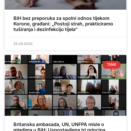
BiH bez preporuka za spolni odnos tijekom
Korone, građani: „Postoji strah, prakticiramo
tuširanja i dezinfekciju tijela“
25.09.2020.
TEME
Britanska ambasada, UN, UNFPA misle o
mladima u BiH: Uspostavljena tri principa