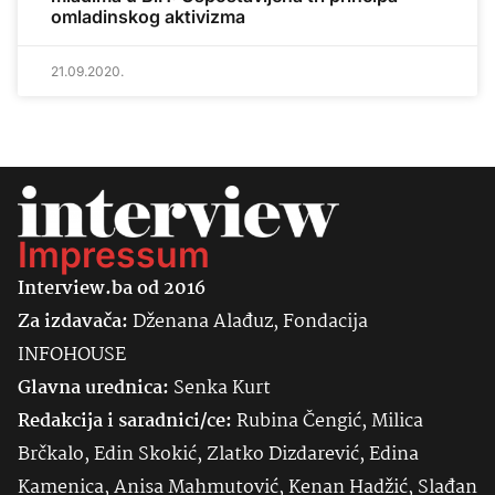
omladinskog aktivizma
21.09.2020.
Impressum
Interview.ba od 2016
Za izdavača:
Dženana Alađuz, Fondacija
INFOHOUSE
Glavna urednica:
Senka
Kurt
Redakcija i saradnici/ce:
Rubina Čengić, Milica
Brčkalo, Edin Skokić, Zlatko Dizdarević, Edina
Kamenica, Anisa Mahmutović, Kenan Hadžić, Slađan