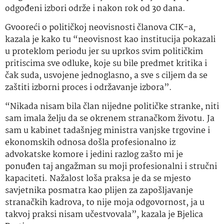
odgođeni izbori održe i nakon rok od 30 dana.
Gvooreći o političkoj neovisnosti članova CIK-a,
kazala je kako tu “neovisnost kao institucija pokazali
u proteklom periodu jer su uprkos svim političkim
pritiscima sve odluke, koje su bile predmet kritika i
čak suda, usvojene jednoglasno, a sve s ciljem da se
zaštiti izborni proces i održavanje izbora”.
“Nikada nisam bila član nijedne političke stranke, niti
sam imala želju da se okrenem stranačkom životu. Ja
sam u kabinet tadašnjeg ministra vanjske trgovine i
ekonomskih odnosa došla profesionalno iz
advokatske komore i jedini razlog zašto mi je
ponuđen taj angažman su moji profesionalni i stručni
kapaciteti. Nažalost loša praksa je da se mjesto
savjetnika posmatra kao plijen za zapošljavanje
stranačkih kadrova, to nije moja odgovornost, ja u
takvoj praksi nisam učestvovala”, kazala je Bjelica