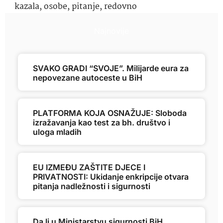
kazala
,
osobe
,
pitanje
,
redovno
Najnovije
SVAKO GRADI “SVOJE”. Milijarde eura za
nepovezane autoceste u BiH
PLATFORMA KOJA OSNAŽUJE: Sloboda
izražavanja kao test za bh. društvo i
uloga mladih
EU IZMEĐU ZAŠTITE DJECE I
PRIVATNOSTI: Ukidanje enkripcije otvara
pitanja nadležnosti i sigurnosti
Da li u Ministarstvu sigurnosti BiH