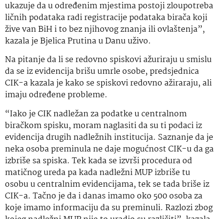
ukazuje da u određenim mjestima postoji zloupotreba
ličnih podataka radi registracije podataka birača koji
žive van BiH i to bez njihovog znanja ili ovlaštenja”,
kazala je Bjelica Prutina u Danu uživo.
Na pitanje da li se redovno spiskovi ažuriraju u smislu
da se iz evidencija brišu umrle osobe, predsjednica
CIK-a kazala je kako se spiskovi redovno ažiraraju, ali
imaju određene probleme.
“Iako je CIK nadležan za podatke u centralnom
biračkom spisku, moram naglasiti da su ti podaci iz
evidencija drugih nadležnih institucija. Saznanje da je
neka osoba preminula ne daje mogućnost CIK-u da ga
izbriše sa spiska. Tek kada se izvrši procedura od
matičnog ureda pa kada nadležni MUP izbriše tu
osobu u centralnim evidencijama, tek se tada briše iz
CIK-a. Tačno je da i danas imamo oko 500 osoba za
koje imamo informaciju da su preminuli. Razlozi zbog