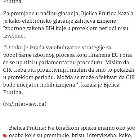
Prutina.
Za promjene u načinu glasanja, Bjelica Prutina kazala
je kako elektronsko glasanje zahtjeva izmjene
Izbornog zakona BiH koje u proteklom periodi nisu
izvršene.
“U toku je izrada sveobuhvatne strategije za
poboljšanje izbornog procesa koju finansira EU i ona
će se uputiti u parlamentarnu proceduru. Mislim da
CIK treba biti proaktivniji i mislim da smo to pokazali
u proteklom periodu. Možda se može očekivati da CIK
bude inicijator nekih izmjena”, kazala je Bjelica
Prutina.
(N1/Interview.ba)
Bjelica Prutina: Na biračkom spisku imamo oko 500
osoba koje su preminule
,
brisu
,
interviewba
,
kako
,