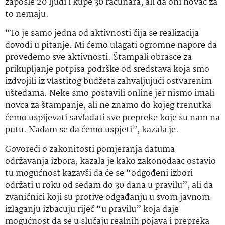
zaposle 20 ljudi i kupe 30 računara, ali da oni novac za
to nemaju.
“To je samo jedna od aktivnosti čija se realizacija
dovodi u pitanje. Mi ćemo ulagati ogromne napore da
provedemo sve aktivnosti. Štampali obrasce za
prikupljanje potpisa podrške od sredstava koja smo
izdvojili iz vlastitog budžeta zahvaljujući ostvarenim
uštedama. Neke smo postavili online jer nismo imali
novca za štampanje, ali ne znamo do kojeg trenutka
ćemo uspijevati savladati sve prepreke koje su nam na
putu. Nadam se da ćemo uspjeti”, kazala je.
Govoreći o zakonitosti pomjeranja datuma
održavanja izbora, kazala je kako zakonodaac ostavio
tu mogućnost kazavši da će se “odgođeni izbori
održati u roku od sedam do 30 dana u pravilu”, ali da
zvaničnici koji su protive odgađanju u svom javnom
izlaganju izbacuju riječ “u pravilu” koja daje
mogućnost da se u slučaju realnih pojava i prepreka