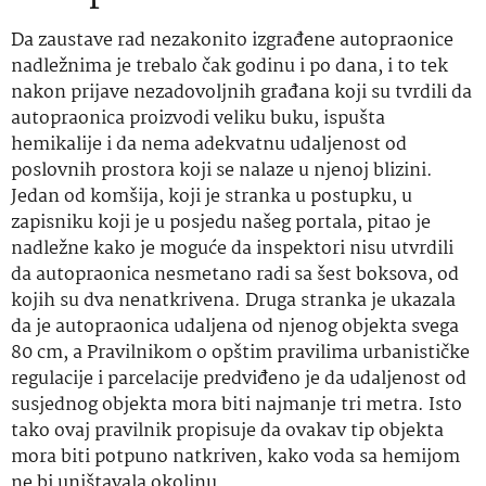
Da zaustave rad nezakonito izgrađene autopraonice
nadležnima je trebalo čak godinu i po dana, i to tek
nakon prijave nezadovoljnih građana koji su tvrdili da
autopraonica proizvodi veliku buku, ispušta
hemikalije i da nema adekvatnu udaljenost od
poslovnih prostora koji se nalaze u njenoj blizini.
Jedan od komšija, koji je stranka u postupku, u
zapisniku koji je u posjedu našeg portala, pitao je
nadležne kako je moguće da inspektori nisu utvrdili
da autopraonica nesmetano radi sa šest boksova, od
kojih su dva nenatkrivena. Druga stranka je ukazala
da je autopraonica udaljena od njenog objekta svega
80 cm, a Pravilnikom o opštim pravilima urbanističke
regulacije i parcelacije predviđeno je da udaljenost od
susjednog objekta mora biti najmanje tri metra. Isto
tako ovaj pravilnik propisuje da ovakav tip objekta
mora biti potpuno natkriven, kako voda sa hemijom
ne bi uništavala okolinu.