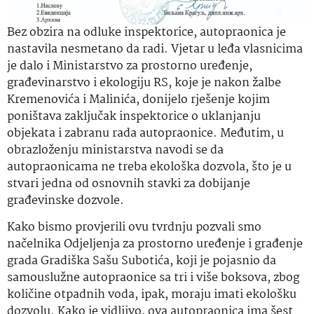
Bez obzira na odluke inspektorice, autopraonica je
nastavila nesmetano da radi. Vjetar u leđa vlasnicima
je dalo i Ministarstvo za prostorno uređenje,
građevinarstvo i ekologiju RS, koje je nakon žalbe
Kremenovića i Malinića, donijelo rješenje kojim
poništava zaključak inspektorice o uklanjanju
objekata i zabranu rada autopraonice. Međutim, u
obrazloženju ministarstva navodi se da
autopraonicama ne treba ekološka dozvola, što je u
stvari jedna od osnovnih stavki za dobijanje
građevinske dozvole.
Kako bismo provjerili ovu tvrdnju pozvali smo
načelnika Odjeljenja za prostorno uređenje i građenje
grada Gradiška Sašu Subotića, koji je pojasnio da
samouslužne autopraonice sa tri i više boksova, zbog
količine otpadnih voda, ipak, moraju imati ekološku
dozvolu. Kako je vidljivo, ova autopraonica ima šest