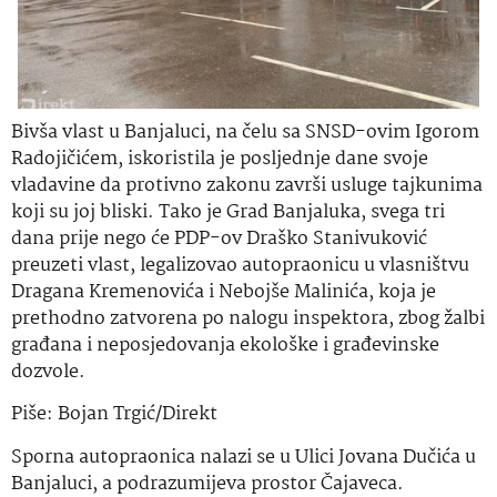
Bivša vlast u Banjaluci, na čelu sa SNSD-ovim Igorom
Radojičićem, iskoristila je posljednje dane svoje
vladavine da protivno zakonu završi usluge tajkunima
koji su joj bliski. Tako je Grad Banjaluka, svega tri
dana prije nego će PDP-ov Draško Stanivuković
preuzeti vlast, legalizovao autopraonicu u vlasništvu
Dragana Kremenovića i Nebojše Malinića, koja je
prethodno zatvorena po nalogu inspektora, zbog žalbi
građana i neposjedovanja ekološke i građevinske
dozvole.
Piše: Bojan Trgić/Direkt
Sporna autopraonica nalazi se u Ulici Jovana Dučića u
Banjaluci, a podrazumijeva prostor Čajaveca.