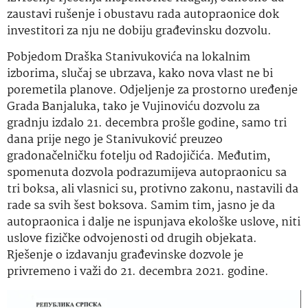
zaustavi rušenje i obustavu rada autopraonice dok
investitori za nju ne dobiju građevinsku dozvolu.
Pobjedom Draška Stanivukovića na lokalnim
izborima, slučaj se ubrzava, kako nova vlast ne bi
poremetila planove. Odjeljenje za prostorno uređenje
Grada Banjaluka, tako je Vujinoviću dozvolu za
gradnju izdalo 21. decembra prošle godine, samo tri
dana prije nego je Stanivuković preuzeo
gradonačelničku fotelju od Radojičića. Međutim,
spomenuta dozvola podrazumijeva autopraonicu sa
tri boksa, ali vlasnici su, protivno zakonu, nastavili da
rade sa svih šest boksova. Samim tim, jasno je da
autopraonica i dalje ne ispunjava ekološke uslove, niti
uslove fizičke odvojenosti od drugih objekata.
Rješenje o izdavanju građevinske dozvole je
privremeno i važi do 21. decembra 2021. godine.