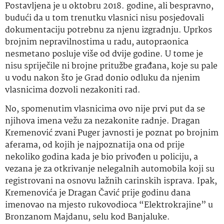
Postavljena je u oktobru 2018. godine, ali bespravno,
budući da u tom trenutku vlasnici nisu posjedovali
dokumentaciju potrebnu za njenu izgradnju. Uprkos
brojnim nepravilnostima u radu, autopraonica
nesmetano posluje više od dvije godine. U tome je
nisu spriječile ni brojne pritužbe građana, koje su pale
u vodu nakon što je Grad donio odluku da njenim
vlasnicima dozvoli nezakoniti rad.
No, spomenutim vlasnicima ovo nije prvi put da se
njihova imena vežu za nezakonite radnje. Dragan
Kremenović zvani Puger javnosti je poznat po brojnim
aferama, od kojih je najpoznatija ona od prije
nekoliko godina kada je bio privođen u policiju, a
vezana je za otkrivanje nelegalnih automobila koji su
registrovani na osnovu lažnih carinskih isprava. Ipak,
Kremenovića je Dragan Čavić prije godinu dana
imenovao na mjesto rukovodioca “Elektrokrajine” u
Bronzanom Majdanu, selu kod Banjaluke.