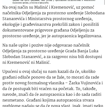
Na ovaj način su Malinić i Kremenović, uz pomoć
načelnika Odjeljenja za prostorno uređenje Slobodana
Stanarevića i Ministarstva prostornog uređenja,
ekologije i građevinarstva prekršili zakon i poništili
dokumentovane prigovore građana Odjeljenju za
prostorno uređenje, jer je autopraonica legalizovana.
Na naše upite i pozive nije odgovarao načelnik
Odjeljenja za prostorno uređenje Grada Banja Luka
Slobodan Stanarević, a za razgovor nisu bili dostupni
ni Kremenović ni Malinić.
Upućeni u ovaj slučaj su nam kazali da će, ukoliko
građani odluče ponovo da se žale, to morati da rade
protiv novog formalnog vlasnika – Žarka Vujinovića i
da će postupak biti vraćen na početak. To, takođe,
navode, znači da će autopraonica kao i do sada raditi
nesmetano. Građani kojima autopraonica stvara
preblome nadaju se da će nova vlast, ipak, imati neko