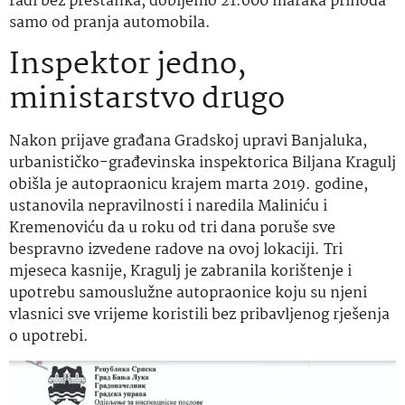
radi bez prestanka, dobijemo 21.600 maraka prihoda
samo od pranja automobila.
Inspektor jedno,
ministarstvo drugo
Nakon prijave građana Gradskoj upravi Banjaluka,
urbanističko-građevinska inspektorica Biljana Kragulj
obišla je autopraonicu krajem marta 2019. godine,
ustanovila nepravilnosti i naredila Maliniću i
Kremenoviću da u roku od tri dana poruše sve
bespravno izvedene radove na ovoj lokaciji. Tri
mjeseca kasnije, Kragulj je zabranila korištenje i
upotrebu samouslužne autopraonice koju su njeni
vlasnici sve vrijeme koristili bez pribavljenog rješenja
o upotrebi.