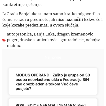
konkretnije rješenje.
Iz Grada Banjaluke su nam samo kratko odgovorili o
čemu se radi u predmetu, ali
nisu naznačili kakve će i
koje korake preduzimati u ovom slučaju.
autopraonica
,
Banja Luka
,
dragan kremenovic
puger
,
drasko stanivukovic
,
igor radojicic
,
nebojsa
malinic
Najnovije
MODUS OPERANDI: Zašto je grupa od 30
osoba neovlašteno ušla u Federaciju BiH
kao obezbjeđenje tokom Vučićeve
posjete?
POSLJEDICE NERADA I NEMARA: Pred