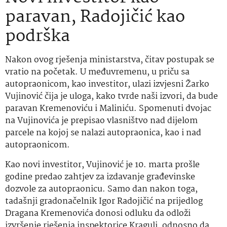
paravan, Radojičić kao
podrška
Nakon ovog rješenja ministarstva, čitav postupak se
vratio na početak. U međuvremenu, u priču sa
autopraonicom, kao investitor, ulazi izvjesni Žarko
Vujinović čija je uloga, kako tvrde naši izvori, da bude
paravan Kremenoviću i Maliniću. Spomenuti dvojac
na Vujinovića je prepisao vlasništvo nad dijelom
parcele na kojoj se nalazi autopraonica, kao i nad
autopraonicom.
Kao novi investitor, Vujinović je 10. marta prošle
godine predao zahtjev za izdavanje građevinske
dozvole za autopraonicu. Samo dan nakon toga,
tadašnji gradonačelnik Igor Radojičić na prijedlog
Dragana Kremenovića donosi odluku da odloži
izvršenje rješenja inspektorice Kragulj, odnosno da