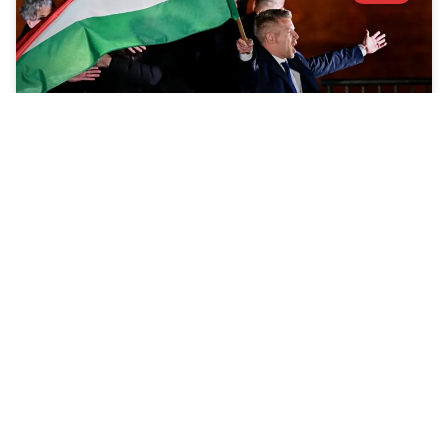
NAKON IZBORA: Spas ili propast Mađarske i
EU-a?
13.04.2026.
Impressum