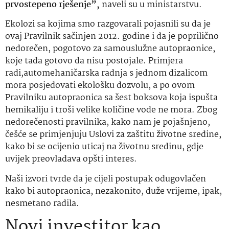
prvostepeno rješenje”,
naveli su u ministarstvu.
Ekolozi sa kojima smo razgovarali pojasnili su da je
ovaj Pravilnik sačinjen 2012. godine i da je poprilično
nedorečen, pogotovo za samouslužne autopraonice,
koje tada gotovo da nisu postojale. Primjera
radi,automehaničarska radnja s jednom dizalicom
mora posjedovati ekološku dozvolu, a po ovom
Pravilniku autopraonica sa šest boksova koja ispušta
hemikaliju i troši velike količine vode ne mora. Zbog
nedorečenosti pravilnika, kako nam je pojašnjeno,
češće se primjenjuju Uslovi za zaštitu životne sredine,
kako bi se ocijenio uticaj na životnu sredinu, gdje
uvijek preovladava opšti interes.
Naši izvori tvrde da je cijeli postupak odugovlačen
kako bi autopraonica, nezakonito, duže vrijeme, ipak,
nesmetano radila.
Novi investitor kao