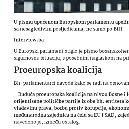
U pismu upućenom Europskom parlamentu apelira s
sa nesagledivim posljedicama, ne samo po BiH
Interview.ba
U Europski parlament stiglo je pismo bosanskoherc
sigurnosnu situaciju, s posebnim naglaskom na pri
Proeuropska koalicija
Bh. parlamentarci navode kako se radi na osnovanj
–
Buduća proeuropska koalicija na nivou Bosne i He
orijentisane političke partije iz oba bh. entiteta k
vladavinu prava, borbu protiv korupcije, ekonomsk
međunarodna zajednica na čelu sa EU i SAD, zaje
navedeno je, između ostalog.