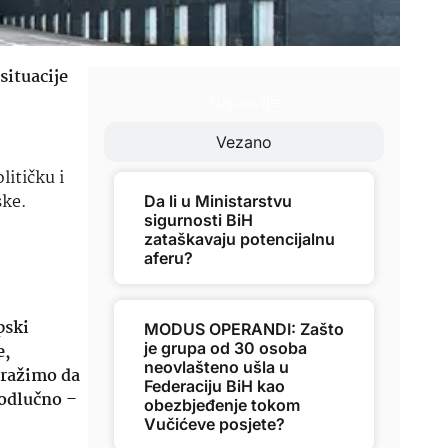
situacije
Najnovije
Vezano
itičku i
ske.
Da li u Ministarstvu
sigurnosti BiH
zataškavaju potencijalnu
aferu?
pski
MODUS OPERANDI: Zašto
je grupa od 30 osoba
e,
neovlašteno ušla u
tražimo da
Federaciju BiH kao
 odlučno
–
obezbjeđenje tokom
Vučićeve posjete?