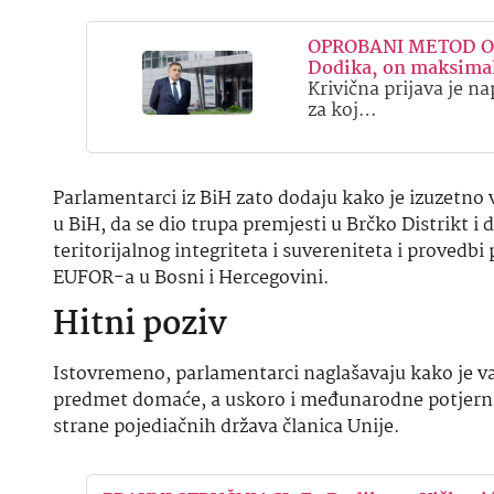
OPROBANI METOD ODB
Dodika, on maksimal
Krivična prijava je na
za koj…
Parlamentarci iz BiH zato dodaju kako je izuzetno 
u BiH, da se dio trupa premjesti u Brčko Distrikt i
teritorijalnog integriteta i suvereniteta i proved
EUFOR-a u Bosni i Hercegovini.
Hitni poziv
Istovremeno, parlamentarci naglašavaju kako je važ
predmet domaće, a uskoro i međunarodne potjernic
strane pojediačnih država članica Unije.