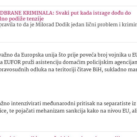
RANE KRIMINALA: Svaki put kada istrage dođu do
no podiže tenzije
pravila to da je Milorad Dodik jedan lični problem i krimi
važno da Europska unija što prije poveća broj vojnika u E
 da EUFOR pruži asistenciju domaćim policijskim agencijam
bi pravosudnih odluka na teritoriji čitave BiH, sukladno 
no intenzivirati međunarodni pritisak na separatiste iz 
e, te pojačati mehanizam sankcija kako na nivou EU, ali