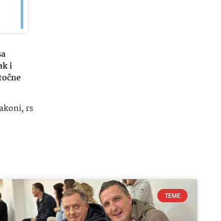
sa
ak i
stočne
akoni
,
rs
TEME