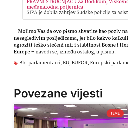
PRAVNI STRUČNJACI: Za Dodikom, Viškovićem
međunarodna potjernica
SIPA je dobila zahtjev Sudske policije za as
–
Molimo Vas da ovo pismo shvatite kao poziv na 
nesagledivim posljedicama, jer bilo kakvo kalkulis
ugroziti teško stečeni mir i stabilnost Bosne i H
Europe
– navodi se, između ostalog, u pismu.
Bh. parlamentarci
,
EU
,
EUFOR
,
Europski parlam
Povezane vijesti
TEME