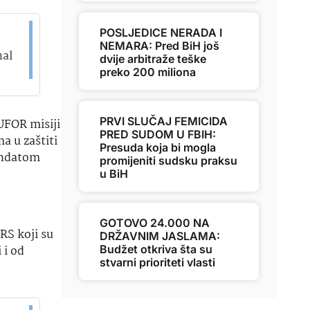
POSLJEDICE NERADA I
NEMARA: Pred BiH još
nal
dvije arbitraže teške
preko 200 miliona
PRVI SLUČAJ FEMICIDA
UFOR misiji
PRED SUDOM U FBIH:
a u zaštiti
Presuda koja bi mogla
mandatom
promijeniti sudsku praksu
u BiH
GOTOVO 24.000 NA
RS koji su
DRŽAVNIM JASLAMA:
 i od
Budžet otkriva šta su
stvarni prioriteti vlasti