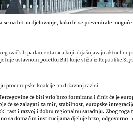
e na hitno djelovanje, kako bi se prevenirale moguće 
egovačkih parlamentaraca koji objašnjavaju aktuelnu pol
jetnje ustavnom poretku BiH koje stižu iz Republike Srp
u proeuropske koalcije na državnoj razini.
rcegovine će biti vrlo brzo formirana i činit će je euro
oje će se zalagati za mir, stabilnost, europske integracij
i rast i razvoj i dobru regionalnu saradnju. Zbog toga 
dno sa domaćim institucijama djeluje brzo, odgovorno i