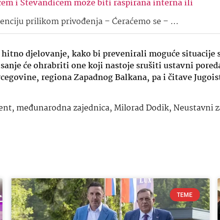
 i Stevandićem može biti raspirana interna ili
istenciju prilikom privođenja – Ćeraćemo se – …
hitno djelovanje, kako bi prevenirali moguće situacije 
anje će ohrabriti one koji nastoje srušiti ustavni pored
ercegovine, regiona Zapadnog Balkana, pa i čitave Jugoi
ent
,
međunarodna zajednica
,
Milorad Dodik
,
Neustavni z
TEME