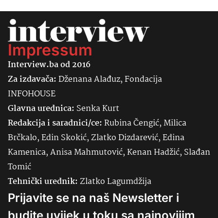
Impressum
Interview.ba od 2016
Za izdavača:
Dženana Alađuz, Fondacija
INFOHOUSE
Glavna urednica:
Senka
Kurt
Redakcija i saradnici/ce:
Rubina Čengić, Milica
Brčkalo, Edin Skokić, Zlatko Dizdarević, Edina
Kamenica, Anisa Mahmutović, Kenan Hadžić, Slađan
Tomić
Tehnički urednik:
Zlatko Lagumdžija
Prijavite se na naš Newsletter i
budite uvijek u toku sa najnovijim