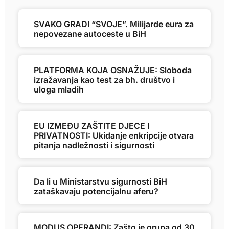
SVAKO GRADI “SVOJE”. Milijarde eura za
nepovezane autoceste u BiH
PLATFORMA KOJA OSNAŽUJE: Sloboda
izražavanja kao test za bh. društvo i
uloga mladih
EU IZMEĐU ZAŠTITE DJECE I
PRIVATNOSTI: Ukidanje enkripcije otvara
pitanja nadležnosti i sigurnosti
Da li u Ministarstvu sigurnosti BiH
zataškavaju potencijalnu aferu?
MODUS OPERANDI: Zašto je grupa od 30