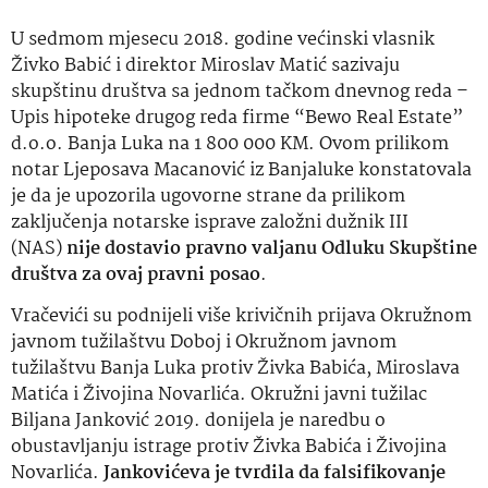
U sedmom mjesecu 2018. godine većinski vlasnik
Živko Babić i direktor Miroslav Matić sazivaju
skupštinu društva sa jednom tačkom dnevnog reda –
Upis hipoteke drugog reda firme “Bewo Real Estate”
d.o.o. Banja Luka na 1 800 000 KM. Ovom prilikom
notar Ljeposava Macanović iz Banjaluke konstatovala
je da je upozorila ugovorne strane da prilikom
zaključenja notarske isprave založni dužnik III
(NAS)
nije dostavio pravno valjanu Odluku Skupštine
društva za ovaj pravni posao
.
Vračevići su podnijeli više krivičnih prijava Okružnom
javnom tužilaštvu Doboj i Okružnom javnom
tužilaštvu Banja Luka protiv Živka Babića, Miroslava
Matića i Živojina Novarlića. Okružni javni tužilac
Biljana Janković 2019. donijela je naredbu o
obustavljanju istrage protiv Živka Babića i Živojina
Novarlića.
Jankovićeva je tvrdila da falsifikovanje