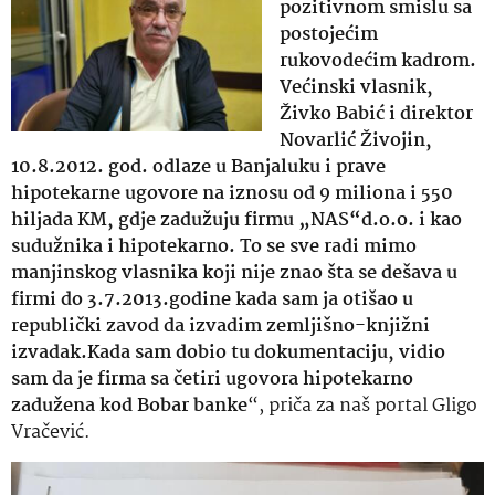
pozitivnom smislu sa
postojećim
rukovodećim kadrom.
Većinski vlasnik,
Živko Babić i direktor
Novarlić Živojin,
10.8.2012. god. odlaze u Banjaluku i prave
hipotekarne ugovore na iznosu od 9 miliona i 550
hiljada KM, gdje zadužuju firmu „NAS“d.o.o. i kao
sudužnika i hipotekarno. To se sve radi mimo
manjinskog vlasnika koji nije znao šta se dešava u
firmi do 3.7.2013.godine kada sam ja otišao u
republički zavod da izvadim zemljišno-knjižni
izvadak.Kada sam dobio tu dokumentaciju, vidio
sam da je firma sa četiri ugovora hipotekarno
zadužena kod Bobar banke
“, priča za naš portal Gligo
Vračević.