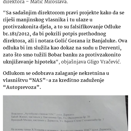
direktora – Matić Miroslava.
“
Sa sadašnjim direktorom pravi projekte kako da se
riješi manjinskog vlasnika i tu ulaze u
protivzakonita djela, a to su falsifikovanje Odluke
br.181/2012, da bi pokrili potpis prethodnog
direktora, ali i notara Golić Gorana iz Banjaluke. Ova
odluka bi im služila kao dokaz na sudu u Derventi,
zato što smo tužili Bobar banku za protivzakonito
uknjižavanje hipoteka
“, objašnjava Gligo Vračević.
Odlukom se odobrava zalaganje nekretnina u
vlasništvu “NAS”-a za kreditno zaduženje
“Autoprevoza”.