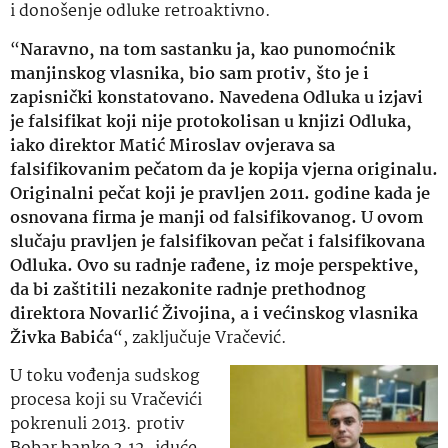
i donošenje odluke retroaktivno.
“
Naravno, na tom sastanku ja, kao punomoćnik
manjinskog vlasnika, bio sam protiv, što je i
zapisnički konstatovano. Navedena Odluka u izjavi
je falsifikat koji nije protokolisan u knjizi Odluka,
iako direktor Matić Miroslav ovjerava sa
falsifikovanim pečatom da je kopija vjerna originalu.
Originalni pečat koji je pravljen 2011. godine kada je
osnovana firma je manji od falsifikovanog. U ovom
slučaju pravljen je falsifikovan pečat i falsifikovana
Odluka. Ovo su radnje rađene, iz moje perspektive,
da bi zaštitili nezakonite radnje prethodnog
direktora Novarlić Živojina, a i većinskog vlasnika
Živka Babića
“, zaključuje Vračević.
U toku vođenja sudskog
procesa koji su Vračevići
pokrenuli 2013. protiv