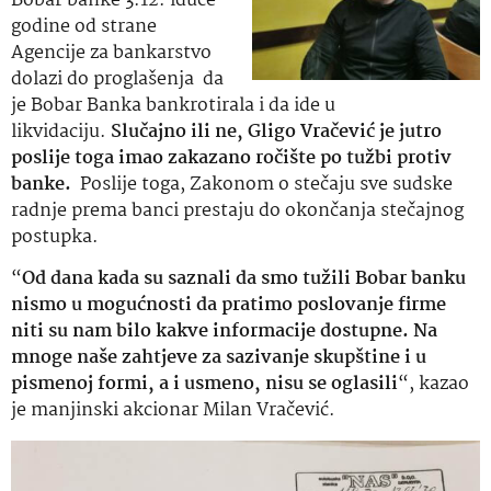
Bobar banke 3.12. iduće
godine od strane
Agencije za bankarstvo
dolazi do proglašenja da
je Bobar Banka bankrotirala i da ide u
likvidaciju.
Slučajno ili ne, Gligo Vračević je jutro
poslije toga imao zakazano ročište po tužbi protiv
banke.
Poslije toga, Zakonom o stečaju sve sudske
radnje prema banci prestaju do okončanja stečajnog
postupka.
“
Od dana kada su saznali da smo tužili Bobar banku
nismo u mogućnosti da pratimo poslovanje firme
niti su nam bilo kakve informacije dostupne. Na
mnoge naše zahtjeve za sazivanje skupštine i u
pismenoj formi, a i usmeno, nisu se oglasili
“, kazao
je manjinski akcionar Milan Vračević.