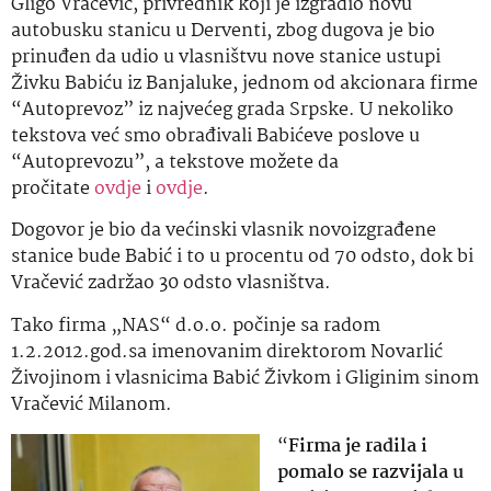
Gligo Vračević, privrednik koji je izgradio novu
autobusku stanicu u Derventi, zbog dugova je bio
prinuđen da udio u vlasništvu nove stanice ustupi
Živku Babiću iz Banjaluke, jednom od akcionara firme
“Autoprevoz” iz najvećeg grada Srpske. U nekoliko
tekstova već smo obrađivali Babićeve poslove u
“Autoprevozu”, a tekstove možete da
pročitate
ovdje
i
ovdje
.
Dogovor je bio da većinski vlasnik novoizgrađene
stanice bude Babić i to u procentu od 70 odsto, dok bi
Vračević zadržao 30 odsto vlasništva.
Tako firma „NAS“ d.o.o. počinje sa radom
1.2.2012.god.sa imenovanim direktorom Novarlić
Živojinom i vlasnicima Babić Živkom i Gliginim sinom
Vračević Milanom.
“
Firma je radila i
pomalo se razvijala u