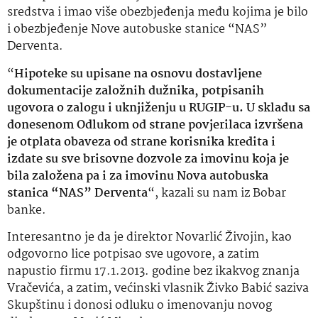
sredstva i imao više obezbjeđenja među kojima je bilo
i obezbjeđenje Nove autobuske stanice “NAS”
Derventa.
“
Hipoteke su upisane na osnovu dostavljene
dokumentacije založnih dužnika, potpisanih
ugovora o zalogu i uknjiženju u RUGIP-u. U skladu sa
donesenom Odlukom od strane povjerilaca izvršena
je otplata obaveza od strane korisnika kredita i
izdate su sve brisovne dozvole za imovinu koja je
bila založena pa i za imovinu Nova autobuska
stanica “NAS” Derventa
“, kazali su nam iz Bobar
banke.
Interesantno je da je direktor Novarlić Živojin, kao
odgovorno lice potpisao sve ugovore, a zatim
napustio firmu 17.1.2013. godine bez ikakvog znanja
Vračevića, a zatim, većinski vlasnik Živko Babić saziva
Skupštinu i donosi odluku o imenovanju novog