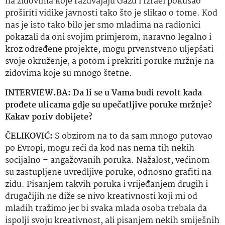
na zidovima koje razdvajaju Gazu i Izrael pokušao
proširiti vidike javnosti tako što je slikao o tome. Kod
nas je isto tako bilo jer smo mladima na radionici
pokazali da oni svojim primjerom, naravno legalno i
kroz određene projekte, mogu prvenstveno uljepšati
svoje okruženje, a potom i prekriti poruke mržnje na
zidovima koje su mnogo štetne.
INTERVIEW.BA: Da li se u Vama budi revolt kada
prođete ulicama gdje su upečatljive poruke mržnje?
Kakav poriv dobijete?
ČELIKOVIĆ:
S obzirom na to da sam mnogo putovao
po Evropi, mogu reći da kod nas nema tih nekih
socijalno – angažovanih poruka. Nažalost, većinom
su zastupljene uvredljive poruke, odnosno grafiti na
zidu. Pisanjem takvih poruka i vrijeđanjem drugih i
drugačijih ne diže se nivo kreativnosti koji mi od
mladih tražimo jer bi svaka mlada osoba trebala da
ispolji svoju kreativnost, ali pisanjem nekih smiješnih