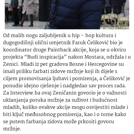
Od malih nogu zaljubljenik u hip – hop kulturu i
dugogodišnji ulični umjetnik Faruk Čeliković bio je
koordinator druge Paintback akcije, koja se u okviru
projekta “Budi inspiracija” nakon Mostara, održala i u
Zenici. Mladi iz pet gradova Bosne i Hercegovine su
imali priliku farbati zidove mržnje koji ih dijele s
ciljem promovisanja ljubavi i pomirenja, a Čeliković je
ponudio idejno rješenje i nadgledao sav proces rada.
Za Interview.ba ovaj Zeničanin govorio je o važnosti
uklanjanja poruka mržnje za suživot i budućnost
mladih, koliko ovakve akcije mogu osvijestiti mlade i
biti ključ međusobnog pomirenja, kao i o tome kako
se putem farbanja zidova može prkositi govoru
mržnje.