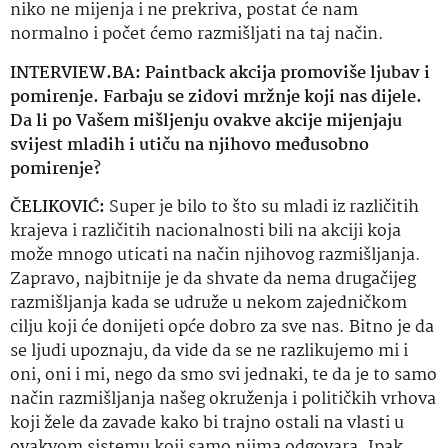
niko ne mijenja i ne prekriva, postat će nam
normalno i počet ćemo razmišljati na taj način.
INTERVIEW.BA: Paintback akcija promoviše ljubav i
pomirenje. Farbaju se zidovi mržnje koji nas dijele.
Da li po Vašem mišljenju ovakve akcije mijenjaju
svijest mladih i utiču na njihovo međusobno
pomirenje?
ČELIKOVIĆ:
Super je bilo to što su mladi iz različitih
krajeva i različitih nacionalnosti bili na akciji koja
može mnogo uticati na način njihovog razmišljanja.
Zapravo, najbitnije je da shvate da nema drugačijeg
razmišljanja kada se udruže u nekom zajedničkom
cilju koji će donijeti opće dobro za sve nas. Bitno je da
se ljudi upoznaju, da vide da se ne razlikujemo mi i
oni, oni i mi, nego da smo svi jednaki, te da je to samo
način razmišljanja našeg okruženja i političkih vrhova
koji žele da zavade kako bi trajno ostali na vlasti u
ovakvom sistemu koji samo njima odgovara. Ipak,