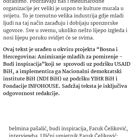
odradimo. Podržavaju nas i međunarodne
organizacije jer veliki je uspon te kulture murala u
svijetu. To je trenutno velika industrija gdje mladi
ljudi na taj način zarađuju i dobijaju sponzorske
ugovore. Sve u svemu, ukoliko nešto lijepo izgleda i
nosi lijepu poruku svidjet će se svima.
Ovaj tekst je urađen u okviru projekta “Bosna i
Hercegovina: Animiranje mladih za pomirenje –
Budi inspiracija”koji se sprovodi uz podršku USAID
BiH, a implementira ga Nacionalni demokratski
institute BiH (NDI BiH) uz podršku YIHR BiH i
Fondacije INFOHOUSE. Sadržaj teksta je isključiva
odgovornost redakcije.
belmina pašalić
,
budi inspiracija
,
Faruk Čeliković
,
interviewba
,
Ulični umjetnik Faruk Čeliković: