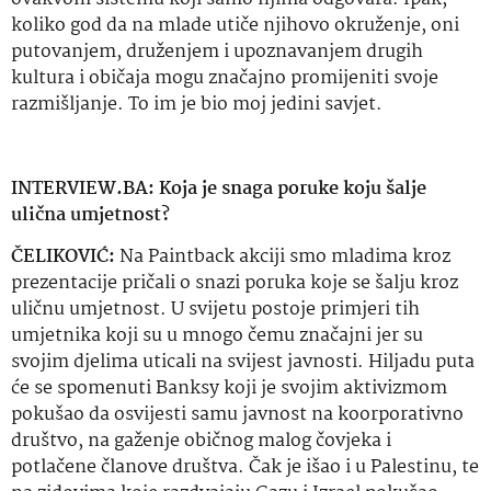
koliko god da na mlade utiče njihovo okruženje, oni
putovanjem, druženjem i upoznavanjem drugih
kultura i običaja mogu značajno promijeniti svoje
razmišljanje. To im je bio moj jedini savjet.
INTERVIEW.BA: Koja je snaga poruke koju šalje
ulična umjetnost?
ČELIKOVIĆ:
Na Paintback akciji smo mladima kroz
prezentacije pričali o snazi poruka koje se šalju kroz
uličnu umjetnost. U svijetu postoje primjeri tih
umjetnika koji su u mnogo čemu značajni jer su
svojim djelima uticali na svijest javnosti. Hiljadu puta
će se spomenuti Banksy koji je svojim aktivizmom
pokušao da osvijesti samu javnost na koorporativno
društvo, na gaženje običnog malog čovjeka i
potlačene članove društva. Čak je išao i u Palestinu, te