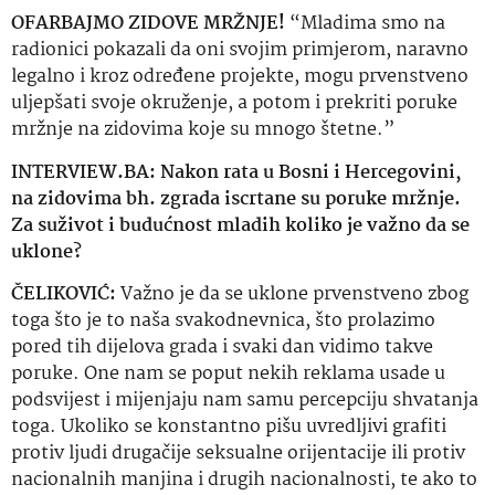
OFARBAJMO ZIDOVE MRŽNJE!
“Mladima smo na
radionici pokazali da oni svojim primjerom, naravno
legalno i kroz određene projekte, mogu prvenstveno
uljepšati svoje okruženje, a potom i prekriti poruke
mržnje na zidovima koje su mnogo štetne.”
INTERVIEW.BA: Nakon rata u Bosni i Hercegovini,
na zidovima bh. zgrada iscrtane su poruke mržnje.
Za suživot i budućnost mladih koliko je važno da se
uklone?
ČELIKOVIĆ:
Važno je da se uklone prvenstveno zbog
toga što je to naša svakodnevnica, što prolazimo
pored tih dijelova grada i svaki dan vidimo takve
poruke. One nam se poput nekih reklama usade u
podsvijest i mijenjaju nam samu percepciju shvatanja
toga. Ukoliko se konstantno pišu uvredljivi grafiti
protiv ljudi drugačije seksualne orijentacije ili protiv
nacionalnih manjina i drugih nacionalnosti, te ako to