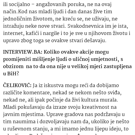
ili socijalno – angažovanih poruka, ne na ovaj
način.Kod nas mladi ljudi i dan danas žive tim
jednoličnim životom, ne kreću se, ne uživaju, ne
istražuju neke nove stvari. Svakodnevnica im je ista,
internet, kafići i nargile i to je sve u njihovom životu i
upravo zbog toga se ovakve stvari dešavaju.
INTERVIEW.BA: Koliko ovakve akcije mogu
promijeniti mišljenje ljudi o uličnoj umjetnosti, s
obzirom
na to da ona nije u velikoj mjeri zastupljena
u BiH?
ČELIKOVIĆ:
Ja iz iskustva mogu reći da dobijamo
različite komentare, nekad se nekom nešto sviđa,
nekad ne, ali ipak počinje da živi kultura murala.
Mladi pokušavaju da izraze svoju kreativnost na
javnim mjestima. Uprave gradova nas podržavaju u
tim naumima i dozvoljavaju nam da, ukoliko je nešto
u ruševnom stanju, a mi imamo jednu lijepu ideju, to