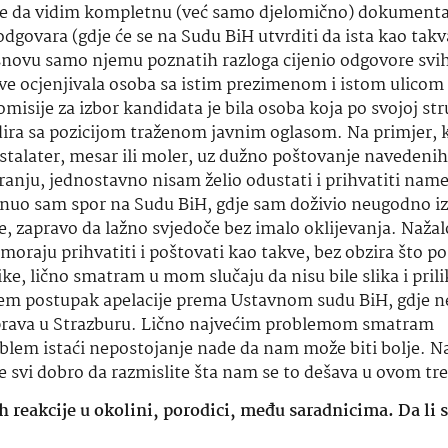
se da vidim kompletnu (već samo djelomično) dokumenta
govara (gdje će se na Sudu BiH utvrditi da ista kao takv
osnovu samo njemu poznatih razloga cijenio odgovore svi
ve ocjenjivala osoba sa istim prezimenom i istom ulicom
misije za izbor kandidata je bila osoba koja po svojoj str
dira sa pozicijom traženom javnim oglasom. Na primjer, 
stalater, mesar ili moler, uz dužno poštovanje navedenih
anju, jednostavno nisam želio odustati i prihvatiti nam
enuo sam spor na Sudu BiH, gdje sam doživio neugodno 
, zapravo da lažno svjedoče bez imalo oklijevanja. Nažal
oraju prihvatiti i poštovati kao takve, bez obzira što p
ike, lično smatram u mom slučaju da nisu bile slika i pril
nem postupak apelacije prema Ustavnom sudu BiH, gdje n
a prava u Strazburu. Lično najvećim problemom smatram
lem istaći nepostojanje nade da nam može biti bolje. Na
svi dobro da razmislite šta nam se to dešava u ovom tr
ih reakcije u okolini, porodici, među saradnicima. Da li 