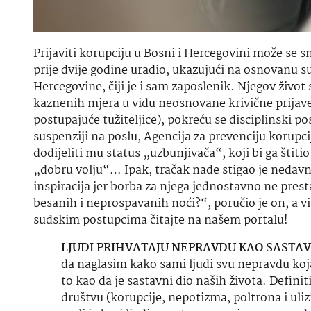
Prijaviti korupciju u Bosni i Hercegovini može se 
prije dvije godine uradio, ukazujući na osnovanu
Hercegovine, čiji je i sam zaposlenik. Njegov život 
kaznenih mjera u vidu neosnovane krivične prijav
postupajuće tužiteljice), pokreću se disciplinski p
suspenziji na poslu, Agencija za prevenciju korupci
dodijeliti mu status „uzbunjivača“, koji bi ga štit
„dobru volju“… Ipak, tračak nade stigao je nedavn
inspiracija jer borba za njega jednostavno ne pres
besanih i neprospavanih noći?“, poručio je on, a vi
sudskim postupcima čitajte na našem portalu!
LJUDI PRIHVATAJU NEPRAVDU KAO SASTAVN
da naglasim kako sami ljudi svu nepravdu koj
to kao da je sastavni dio naših života. Defi
društvu (korupcije, nepotizma, poltrona i uli