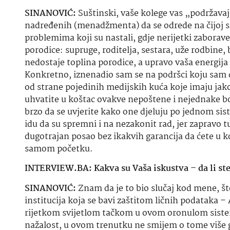
SINANOVIĆ:
Suštinski, vaše kolege vas „podržavaj
nadređenih (menadžmenta) da se odrede na čijoj su
problemima koji su nastali, gdje nerijetki zaborav
porodice: supruge, roditelja, sestara, uže rodbine, 
nedostaje toplina porodice, a upravo vaša energija i 
Konkretno, iznenadio sam se na podršci koju sam 
od strane pojedinih medijskih kuća koje imaju jako 
uhvatite u koštac ovakve nepoštene i nejednake bo
brzo da se uvjerite kako one djeluju po jednom sis
idu da su spremni i na nezakonit rad, jer zapravo tu
dugotrajan posao bez ikakvih garancija da ćete u ko
samom početku.
INTERVIEW.BA: Kakva su Vaša iskustva – da li ste 
SINANOVIĆ:
Znam da je to bio slučaj kod mene, št
institucija koja se bavi zaštitom ličnih podataka –
rijetkom svijetlom tačkom u ovom oronulom sistem
nažalost, u ovom trenutku ne smijem o tome više go