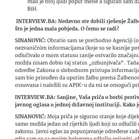
mali je broj ljudi poput mene a siguran sam da
BiH.
INTERVIEW.BA: Nedavno ste dobili rješenje Žalbe
što je jedna mala pobjeda. O čemu se radi?
SINANOVIĆ:
Obratio sam se prethodno Agenciji (
nezvaničnim informacijama (koje su se kasnije potvr
odlučivalo o mom statusu ranije ostvarilo značajnu 
možda nisam dobio taj status „uzbunjivača“. Tada su
odredbe Zakona o slobodnom pristupa informacija
sam bio prinuđen da uputim žalbu prema Žalbenom vi
osnovana i naložili su APIK-u da mi se omogući p
INTERVIEW.BA: Sanjine, Vaša priča o borbi protiv k
javnog oglasa u jednoj državnoj instituciji. Kako 
SINANOVIĆ:
Moja priča je sigurno stanje koje dijel
samo možda jedan od rijetkih ljudi koji su odlučili 
zakonu. Javni oglas za popunjavanje određene radne 