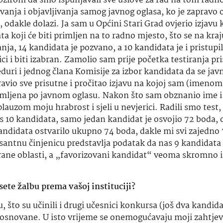
obzirom da smo ispunjavali sve uslove za rad na tom rad
isivanja i objavljivanja samog javnog oglasa, ko je zapravo
, odakle dolazi. Ja sam u Općini Stari Grad ovjerio izjavu
ji će biti primljen na to radno mjesto, što se na kraju
ja, 14 kandidata je pozvano, a 10 kandidata je i pristupi
ici i biti izabran. Zamolio sam prije početka testiranja pr
duri i jednog člana Komisije za izbor kandidata da se ja
avio sve prisutne i pročitao izjavu na kojoj sam (imenom
imljena po javnom oglasu. Nakon što sam obznanio ime i
plauzom moju hrabrost i sjeli u nevjerici. Radili smo test,
nas 10 kandidata, samo jedan kandidat je osvojio 72 boda
andidata ostvarilo ukupno 74 boda, dakle mi svi zajedno 
esantnu činjenicu predstavlja podatak da nas 9 kandidat
irane oblasti, a „favorizovani kandidat“ veoma skromno i
ete žalbu prema vašoj instituciji?
što su učinili i drugi učesnici konkursa (još dva kandid
 neosnovane. U isto vrijeme se onemogućavaju moji zahtjev