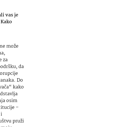
li vas je
. Kako
e ne može
na,
e za
podršku, da
korupcije
tranaka.
Do
ivača“ kako
dstavlja
nja osim
itucije –
i
uštvu pruži