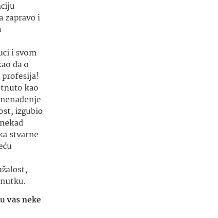
ciju
a zapravo i
h
uci i svom
kao da o
 profesija!
etnuto kao
iznenađenje
ost, izgubio
onekad
ika stvarne
eću
žalost,
enutku.
su vas neke