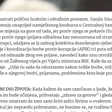
smatrati prilično hrabrim i odvažnim potezom. Sanjin Sina
 sumnju unaprijed namještenog konkursa u Centralnoj ban
se mijenja na gore od tada, jer protiv njega se pokreće čit
e protiv njega (prijava odbačena kao neosnovana od stra
ostupci, udaljava se iz radnog kolektiva donošenjem rješen
je i koordinaciju borbe protiv korupcije (APIK) tri puta od
io od odmazde zbog ove prijave, navodeći kako nisu utvrdi
o od Žalbenog vijeća pri Vijeću ministara BiH. Kaže da s
taje. „Gdje ću sada da odustanem nakon tolike borbe, tol
še o njegovoj borbi, prijavama, problemima kroz koje prol
I DIO ŽIVOTA:
Kada kažem da sam razočaran u ljude, ž
a im bude učinjena, prihvataju „zdravo za gotovo“ i gled
nitivno smatram da smo sami krivi zašto živimo u ovakvom
zica) jer nepravdu prihvatamo, ne bunimo se, ne tražimo b