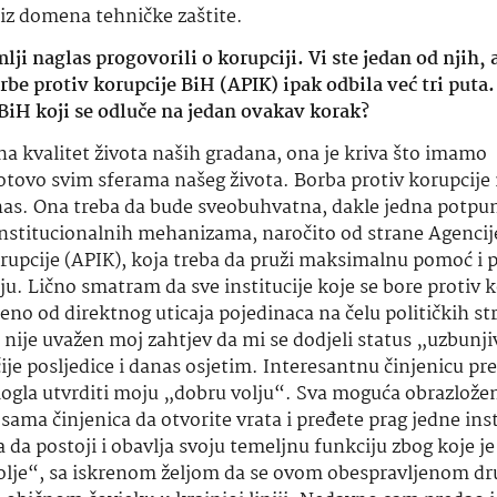
iz domena tehničke zaštite.
ji naglas progovorili o korupciji. Vi ste jedan od njih, a
rbe protiv korupcije BiH (APIK) ipak odbila već tri puta
BiH koji se odluče na jedan ovakav korak?
na kvalitet života naših gradana, ona je kriva što imamo
gotovo svim sferama našeg života. Borba protiv korupcij
danas. Ona treba da bude sveobuhvatna, dakle jedna potpu
institucionalnih mehanizama, naročito od strane Agencij
orupcije (APIK), koja treba da pruži maksimalnu pomoć i 
iju. Lično smatram da sve institucije koje se bore protiv 
ečeno od direktnog uticaja pojedinaca na čelu političkih s
e nije uvažen moj zahtjev da mi se dodjeli status „uzbunj
ije posljedice i danas osjetim.
Interesantnu činjenicu pre
 mogla utvrditi moju „dobru volju“. Sva moguća obrazlože
sama činjenica da otvorite vrata i pređete prag jedne inst
da postoji i obavlja svoju temeljnu funkciju zbog koje je 
olje“, sa iskrenom željom da se ovom obespravljenom dr