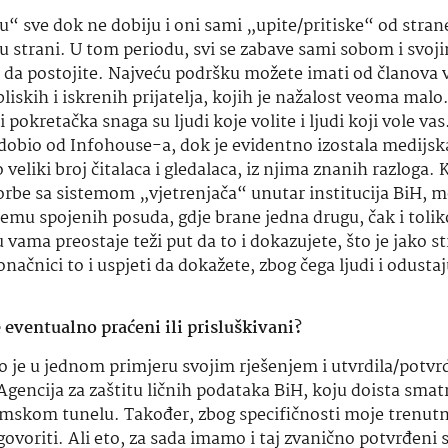
u“ sve dok ne dobiju i oni sami „upite/pritiske“ od stran
 strani. U tom periodu, svi se zabave sami sobom i svoj
e da postojite. Najveću podršku možete imati od članova 
bliskih i iskrenih prijatelja, kojih je nažalost veoma mal
pokretačka snaga su ljudi koje volite i ljudi koji vole vas
dobio od Infohouse-a, dok je evidentno izostala medijsk
veliki broj čitalaca i gledalaca, iz njima znanih razloga.
K
rbe sa sistemom „vjetrenjača“ unutar institucija BiH, m
temu spojenih posuda, gdje brane jedna drugu, čak i toli
 vama preostaje teži put da to i dokazujete, što je jako st
načnici to i uspjeti da dokažete, zbog čega ljudi i odusta
eventualno praćeni ili prisluškivani?
o je u jednom primjeru svojim rješenjem i utvrdila/potvrd
 Agencija za zaštitu ličnih podataka BiH, koju doista sma
skom tunelu. Također, zbog specifičnosti moje trenutne
voriti. Ali eto, za sada imamo i taj zvanično potvrđeni s