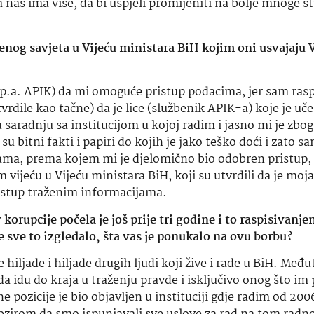
 nas ima više, da bi uspjeli promijeniti na bolje mnoge st
nog savjeta u Vijeću ministara BiH kojim oni usvajaju 
op.a. APIK) da mi omoguće pristup podacima, jer sam ras
dile kao tačne) da je lice (službenik APIK-a) koje je uče
saradnju sa institucijom u kojoj radim i jasno mi je zbog
 bitni fakti i papiri do kojih je jako teško doći i zato sa
ma, prema kojem mi je djelomično bio odobren pristup,
jeću u Vijeću ministara BiH, koji su utvrdili da je moja
ristup traženim informacijama.
orupcije počela je još prije tri godine i to raspisivanj
je sve to izgledalo, šta vas je ponukalo na ovu borbu?
e hiljade i hiljade drugih ljudi koji žive i rade u BiH. Međ
da idu do kraja u traženju pravde i isključivo onog što im
pozicije je bio objavljen u instituciji gdje radim od 200