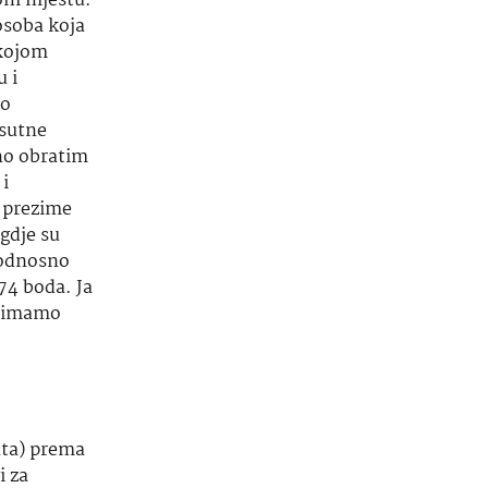
nom mjestu.
 osoba koja
 kojom
 i
lo
isutne
vno obratim
 i
 prezime
 gdje su
, odnosno
74 boda. Ja
a imamo
ata) prema
i za