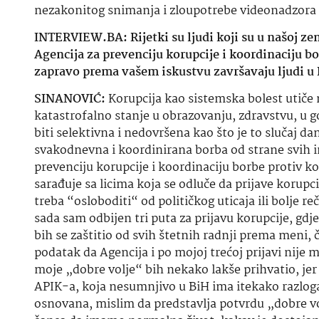
nezakonitog snimanja i zloupotrebe videonadzora 
INTERVIEW.BA: Rijetki su ljudi koji su u našoj zeml
Agencija za prevenciju korupcije i koordinaciju bo
zapravo prema vašem iskustvu završavaju ljudi u 
SINANOVIĆ:
Korupcija kao sistemska bolest utiče 
katastrofalno stanje u obrazovanju, zdravstvu, u 
biti selektivna i nedovršena kao što je to slučaj 
svakodnevna i koordinirana borba od strane svih 
prevenciju korupcije i koordinaciju borbe protiv k
sarađuje sa licima koja se odluče da prijave korupc
treba “osloboditi“ od političkog uticaja ili bolje r
sada sam odbijen tri puta za prijavu korupcije, gdj
bih se zaštitio od svih štetnih radnji prema meni, č
podatak da Agencija i po mojoj trećoj prijavi nije
moje „dobre volje“ bih nekako lakše prihvatio, jer 
APIK-a, koja nesumnjivo u BiH ima itekako razloga 
osnovana, mislim da predstavlja potvrdu „dobre v