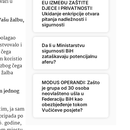
vari u
EU IZMEĐU ZAŠTITE
DJECE I PRIVATNOSTI:
Ukidanje enkripcije otvara
Vašu žalbu,
pitanja nadležnosti i
sigurnosti
polagao
stvovalo i
Da li u Ministarstvu
sigurnosti BiH
 čega
zataškavaju potencijalnu
m koristio
aferu?
 zbog čega
 žalba
MODUS OPERANDI: Zašto
je grupa od 30 osoba
em jednog
neovlašteno ušla u
Federaciju BiH kao
obezbjeđenje tokom
utim, ja sam
Vučićeve posjete?
 pripada po
6. godine,