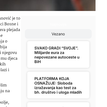
nović je to
ci Bosne i
Najnovije
ava plejada
Vezano
ne
ja o
bija
SVAKO GRADI “SVOJE”.
li njegovu
Milijarde eura za
nepovezane autoceste u
u mu djeca
BiH
ikih
azi i
PLATFORMA KOJA
OSNAŽUJE: Sloboda
elim
izražavanja kao test za
aju na
bh. društvo i uloga mladih
olje,