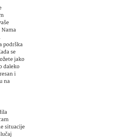
e
im
vaše
o. Nama
.
a podrška
ada se
ožete jako
ko daleko
resan i
ju na
ila
tram
 situacije
lučaj