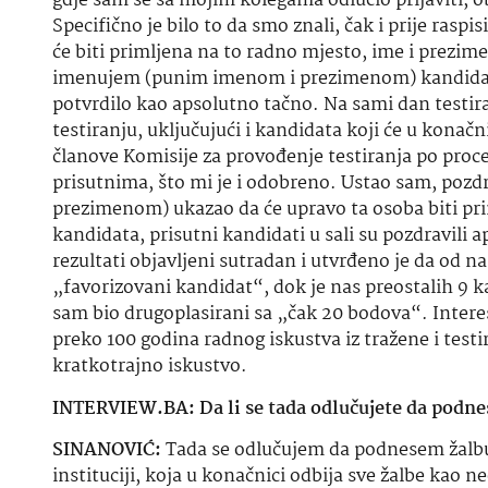
gdje sam se sa mojim kolegama odlučio prijaviti, 
Specifično je bilo to da smo znali, čak i prije rasp
će biti primljena na to radno mjesto, ime i prezime
imenujem (punim imenom i prezimenom) kandidata ko
potvrdilo kao apsolutno tačno. Na sami dan testiran
testiranju, uključujući i kandidata koji će u konačn
članove Komisije za provođenje testiranja po proce
prisutnima, što mi je i odobreno. Ustao sam, pozdr
prezimenom) ukazao da će upravo ta osoba biti pr
kandidata, prisutni kandidati u sali su pozdravili a
rezultati objavljeni sutradan i utvrđeno je da od 
„favorizovani kandidat“, dok je nas preostalih 9 k
sam bio drugoplasirani sa „čak 20 bodova“. Inter
preko 100 godina radnog iskustva iz tražene i test
kratkotrajno iskustvo.
INTERVIEW.BA: Da li se tada odlučujete da podnes
SINANOVIĆ:
Tada se odlučujem da podnesem žalbu, 
instituciji, koja u konačnici odbija sve žalbe kao