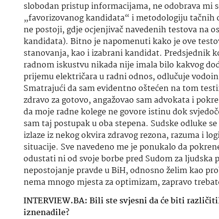
slobodan pristup informacijama, ne odobrava mi 
„favorizovanog kandidata“ i metodologiju tačnih od
ne postoji, gdje ocjenjivač navedenih testova na 
kandidata).
Bitno je napomenuti kako je ove testo
stanovanja, kao i izabrani kandidat.
Predsjednik ko
radnom iskustvu nikada nije imala bilo kakvog do
prijemu električara u radni odnos, odlučuje vodoin
Smatrajući da sam evidentno oštećen na tom testir
zdravo za gotovo, angažovao sam advokata i pokr
da moje radne kolege ne govore istinu dok svjedoče
sam taj postupak u oba stepena. Sudske odluke se m
izlaze iz nekog okvira zdravog rezona, razuma i log
situacije. Sve navedeno me je ponukalo da pokre
odustati ni od svoje borbe pred Sudom za ljudsk
nepostojanje pravde u BiH, odnosno želim kao prob
nema mnogo mjesta za optimizam, zapravo trebate 
INTERVIEW.BA: Bili ste svjesni da će biti različit
iznenadile?