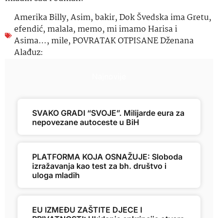
Amerika Billy
,
Asim
,
bakir
,
Dok Švedska ima Gretu
,
efendić
,
malala
,
memo
,
mi imamo Harisa i
Asima…
,
mile
,
POVRATAK OTPISANE Dženana
Alađuz:
Najnovije
SVAKO GRADI “SVOJE”. Milijarde eura za
nepovezane autoceste u BiH
PLATFORMA KOJA OSNAŽUJE: Sloboda
izražavanja kao test za bh. društvo i
uloga mladih
EU IZMEĐU ZAŠTITE DJECE I