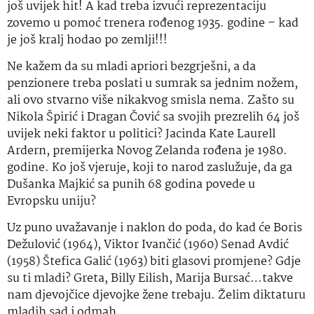
još uvijek hit! A kad treba izvući reprezentaciju
zovemo u pomoć trenera rođenog 1935. godine – kad
je još kralj hodao po zemlji!!!
Ne kažem da su mladi
apriori
bezgrješni
, a da
penzionere treba poslati u sumrak
sa jednim
nožem,
ali ovo stvarno više nikakvog smisla nema. Zašto su
Nikola Špirić i Dragan Čović sa svojih prezrelih 64 još
uvijek neki faktor u politici? Jacinda Kate Laurell
Ardern, premijerka Novog Zelanda rođena je 1980.
godine.
Ko
još vjeruje, koji to narod zaslužuje, da ga
Dušanka Majkić
sa punih
68 godina povede u
Evropsku
uniju?
Uz puno uvažavanje i naklon do poda, do kad će Boris
Dežulović (1964), Viktor Ivančić (1960) Senad Avdić
(1958) Štefica Galić (1963) biti glasovi promjene? Gdje
su ti mladi? Greta, Billy Eilish, Marija Bursać…takve
nam djevojčice djevojke žene trebaju. Želim diktaturu
mladih sad i odmah.