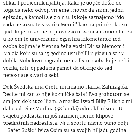
slikar I pobjednik rijalitija. Kako je uopće došlo do
toga da neko odvoji vrijeme i novac da snimi jednu
epizodu, a kamoli s e z o n u, iz koje saznajemo “do
sada nepoznate stvari o Memi” kao na primjer
ko
su
ljudi koje nikad ne bi provozao u svom automobilu. Pa
u kojem to univerzumu egzistira kilometarski red
osoba kojima je životna želja voziti Đir
sa Memom
?
Malala koju su
sa 15
godina ustrijelili u glavu a sa 17
dobila Nobelovu nagradu nema listu osoba koje ne bi
vozila, niti joj pada na pamet da otkrije do sad
nepoznate stvari o sebi.
Dok Švedska ima Gretu mi imamo Harisa Zahiragića.
Recite mi zar to nije kozmička šala? Evo grohotom se
smijem dok suze lijem. Amerika izvozi Billy Eilish a mi
dalje od Dine Merlina (58 banki) odmakli nismo. U
svijetu podcasta mi još razmjenjujemo klipove
predratnih nadrealista. Ni u sportu nismo puno bolji
– Safet Sušić i Ivica Osim su sa svojih hiljadu godina