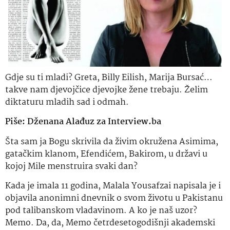
Gdje su ti mladi? Greta, Billy Eilish, Marija Bursać…
takve nam djevojčice djevojke žene trebaju. Želim
diktaturu mladih sad i odmah.
Piše: Dženana Alađuz za Interview.ba
Šta
sam ja Bogu skrivila da živim okružena
Asimima
,
gatačkim
klanom, Efendićem, Bakirom, u državi u
kojoj Mile menstruira svaki dan?
Kada je imala 11 godina, Malala Yousafzai napisala je i
objavila anonimni dnevnik o svom životu u Pakistanu
pod talibanskom vladavinom. A
ko
je naš uzor?
Memo. Da, da, Memo četrdesetogodišnji
akademski