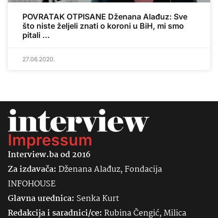
POVRATAK OTPISANE Dženana Alađuz: Sve
što niste željeli znati o koroni u BiH, mi smo
pitali …
27.06.2020.
Impressum
Interview.ba od 2016
Za izdavača:
Dženana Alađuz, Fondacija
INFOHOUSE
Glavna urednica:
Senka
Kurt
Redakcija i saradnici/ce:
Rubina Čengić, Milica