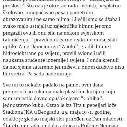
prošlosti” što nas je okretao radu i istosti, besplatno
školovao, omogućavao posao pametnim,
obrazovanim i ne samo njima. Liječili smo se džaba i
svako malo ustajali uz zajedničku himnu jer smo
pregazili ovu ili onu silu na nekom svjetskom
takmičenju. I pravili nuklearne reaktore onda, slali
optiku Amerikancima za “Apolo”, gradili brane i
hidroelektrane po svijetu, pravili avione i učili
naukama studente iz zemlje i svijeta. I onda krenuli
da mu sjeme sataremo jer miševi u onom društvu nisu
bili sretni. Pa sada nadomiruju.
Sve mi to nekako padalo na pamet ovih dana
premećući po rukama malu plastičnu kutiju u koju
sam smjestio davno opušak cigare “Cohiba”,
jednostavno kubu. Ostao je iza Tita u pepeljari lože
Stadiona JNA u Beogradu, 25. maja 1971. godine,
odakle je gledao majski slet priređen uz Dan mladosti.
Štafetu mu tada predala radnica iz Prištine Nemzija