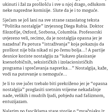
ukinuti i žal za prošlošću i sve u njoj drago, odlukom
neke napredne komisije. Slute da je i to moguće.
Sjećam se još lani na sve strane razaslatog teksta
“Politika nostalgije” izvjesnog Diega Rubia. Doktor
filozofije, Oxford, Sorbona, Columbia. Profesorski
uvjereno veli, recimo, da je nostalgija opasna jer je
nazadna! Pa potura “istraživanja” koja pokazuju da
prošlost nije bila nikad ni po čemu bolja…! A partije
desnice koriste nostalgiju za “lukavo plasiranje
ksenofobičnih, seksističkih i izolacionističkih
programa i sprečavanja napretka…” Nostalgija, kaže,
vodi na putovanje u nemoguće…
Je li to sve jučer trebalo biti prekriženo jer je “opasna
nostalgija” proglasiti sretnim vrijeme nekadašnje
nade, velikih i mudrih ljudi, pobjedu nad fašizmom,
entuzijazam.
Nalazim po fasciklama stare storije o “mračnjaku iz