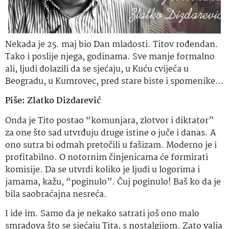
Nekada je 25. maj bio Dan mladosti. Titov rođendan.
Tako i poslije njega, godinama. Sve manje formalno
ali, ljudi dolazili da se sjećaju, u Kuću cvijeća u
Beogradu, u Kumrovec, pred stare biste i spomenike…
Piše: Zlatko Dizdarević
Onda je Tito postao “komunjara, zlotvor i diktator”
za one što sad utvrđuju druge istine o juče i danas. A
ono sutra bi odmah pretočili u fašizam. Moderno je i
profitabilno. O notornim činjenicama će formirati
komisije. Da se utvrdi koliko je ljudi u logorima i
jamama, kažu, “poginulo”. Čuj poginulo! Baš ko da je
bila saobraćajna nesreća.
I ide im. Samo da je nekako satrati još ono malo
smradova što se sjećaju Tita, s nostalgijom. Zato valja