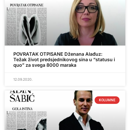
POVRATAK OTPISANE Dženana Alađuz:
Težak život predsjednikovog sina u “statusu i
quo” za svega 8000 maraka
12.09.2020.
KOLUMNE