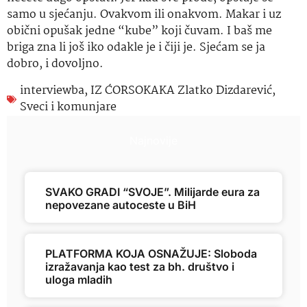
samo u sjećanju. Ovakvom ili onakvom. Makar i uz
obični opušak jedne “kube” koji čuvam. I baš me
briga zna li još iko odakle je i čiji je. Sjećam se ja
dobro, i dovoljno.
interviewba
,
IZ ĆORSOKAKA Zlatko Dizdarević
,
Sveci i komunjare
Najnovije
SVAKO GRADI “SVOJE”. Milijarde eura za
nepovezane autoceste u BiH
PLATFORMA KOJA OSNAŽUJE: Sloboda
izražavanja kao test za bh. društvo i
uloga mladih