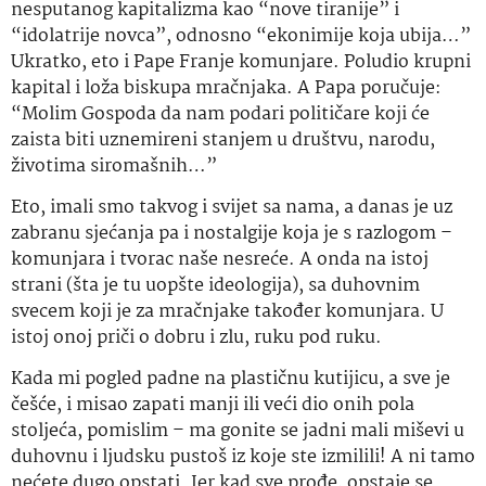
nesputanog kapitalizma kao “nove tiranije” i
“idolatrije novca”, odnosno “ekonimije koja ubija…”
Ukratko, eto i Pape Franje komunjare. Poludio krupni
kapital i loža biskupa mračnjaka. A Papa poručuje:
“Molim Gospoda da nam podari političare koji će
zaista biti uznemireni stanjem u društvu, narodu,
životima siromašnih…”
Eto, imali smo takvog i svijet sa nama, a danas je uz
zabranu sjećanja pa i nostalgije koja je s razlogom –
komunjara i tvorac naše nesreće. A onda na istoj
strani (šta je tu uopšte ideologija), sa duhovnim
svecem koji je za mračnjake također komunjara. U
istoj onoj priči o dobru i zlu, ruku pod ruku.
Kada mi pogled padne na plastičnu kutijicu, a sve je
češće, i misao zapati manji ili veći dio onih pola
stoljeća, pomislim – ma gonite se jadni mali miševi u
duhovnu i ljudsku pustoš iz koje ste izmilili! A ni tamo
nećete dugo opstati. Jer kad sve prođe, opstaje se