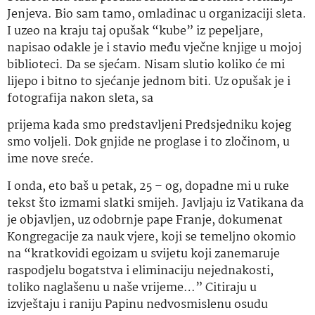
Jenjeva. Bio sam tamo, omladinac u organizaciji sleta.
I uzeo na kraju taj opušak “kube” iz pepeljare,
napisao odakle je i stavio među vječne knjige u mojoj
biblioteci. Da se sjećam. Nisam slutio koliko će mi
lijepo i bitno to sjećanje jednom biti. Uz opušak je i
fotografija nakon sleta, sa
prijema kada smo predstavljeni Predsjedniku kojeg
smo voljeli. Dok gnjide ne proglase i to zločinom, u
ime nove sreće.
I onda, eto baš u petak, 25 – og, dopadne mi u ruke
tekst što izmami slatki smijeh. Javljaju iz Vatikana da
je objavljen, uz odobrnje pape Franje, dokumenat
Kongregacije za nauk vjere, koji se temeljno okomio
na “kratkovidi egoizam u svijetu koji zanemaruje
raspodjelu bogatstva i eliminaciju nejednakosti,
toliko naglašenu u naše vrijeme…” Citiraju u
izvještaju i raniju Papinu nedvosmislenu osudu