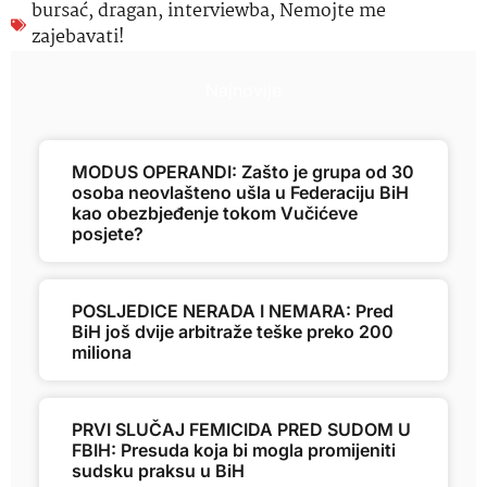
bursać
,
dragan
,
interviewba
,
Nemojte me
zajebavati!
Najnovije
MODUS OPERANDI: Zašto je grupa od 30
osoba neovlašteno ušla u Federaciju BiH
kao obezbjeđenje tokom Vučićeve
posjete?
POSLJEDICE NERADA I NEMARA: Pred
BiH još dvije arbitraže teške preko 200
miliona
PRVI SLUČAJ FEMICIDA PRED SUDOM U
FBIH: Presuda koja bi mogla promijeniti
sudsku praksu u BiH