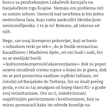
koncu sa pendrekanjem Lukačevih kornjača na
banjalučkom trgu Krajine. Nemaju oni problema niti
sa samim sobom. Genocid nad nesrbima je bio jedna
nedovršena faza, koju treba zaokružiti likvidacijom
neistomišljenika. I to je to! Bolesno, ali iskreno od
njih.
Nego, sav onaj licemjerni polusvijet, koji se bavio
«odlaskom tetki po lek», do je Dodik restaurirao
Karadžićevo i Mladićevo djelo, svi oni hudi i sudi, što
su se medijski bavili
«kulturom&umjetnošću&recenzijama» dok su poput
nojeva istraživali crninu rupice u kojoj im je glava, dok
im se pod prozorima vazdizao srpBski fašizam, svi
ćutolizi od Banjaluke do Trebinja, što su imali prečeg
posla, e oni su taj amalgam od kojeg vlasti RS-a grade
svoj totlailtarizam. Oni su ti, indoktrinirani
najjeftinijim patriotizmom i konfromizom, koji su
mirno promatarli kako im odvode komšije na