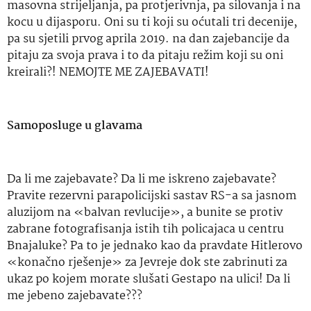
masovna strijeljanja, pa protjerivnja, pa silovanja i na
kocu u dijasporu. Oni su ti koji su oćutali tri decenije,
pa su sjetili prvog aprila 2019. na dan zajebancije da
pitaju za svoja prava i to da pitaju režim koji su oni
kreirali?! NEMOJTE ME ZAJEBAVATI!
Samoposluge u glavama
Da li me zajebavate? Da li me iskreno zajebavate?
Pravite rezervni parapolicijski sastav RS-a sa jasnom
aluzijom na «balvan revlucije», a bunite se protiv
zabrane fotografisanja istih tih policajaca u centru
Bnajaluke? Pa to je jednako kao da pravdate Hitlerovo
«konačno rješenje» za Jevreje dok ste zabrinuti za
ukaz po kojem morate slušati Gestapo na ulici! Da li
me jebeno zajebavate???