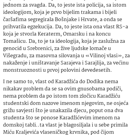
jednom za svagda. Da, to jeste ista policija, sa istom
ideologijom, koja je prvo bijelim trakama i bijeli
čaršafima segregirala Bošnjake i Hrvate, a onda se
prihvatila egzekucija. Da, to jeste ista ona vlast RS-a
koja je stvorla Keraterm, Omarsku i na koncu
Tomašicu. Da, to je ta ideologija, koja je zaslužna za
genocid u Srebrenici, za žive ljudske lomače u
Višegradu, za masovna silovanja u «Vilinoj vlasi», za
nakaženje i uništavanje Sarajeva i Sarajlija, za većinu
monstruoznosti u prvoj polovini devedesetih.
I ne samo to, vlast od Karadžića do Dodika nema
nikakav problem da se sa ovim gnusobama podiči,
nema problem da po istom tom zločicu Karadžiću
studentski dom nazove imenom njegovim, ne osjeća
grižu savjesti što je unakazila djecu, poput ona dva
studenta što se ponose Karadžićevim imenom na
domskoj tabli..ta vlast je blagosiljala i u sebe primila
Miću Kraljevića vlaseničkog krvnika, pod čijom