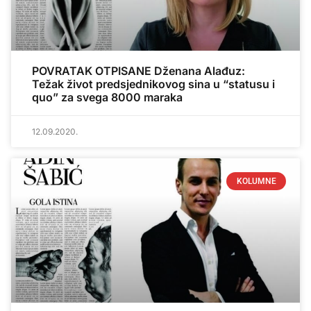
POVRATAK OTPISANE Dženana Alađuz:
Težak život predsjednikovog sina u “statusu i
quo” za svega 8000 maraka
12.09.2020.
KOLUMNE