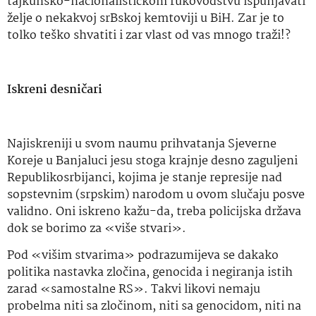
tajkunsko-nacionalističkom rukovodstvu ispunjavati
želje o nekakvoj srBskoj kemtoviji u BiH. Zar je to
tolko teško shvatiti i zar vlast od vas mnogo traži!?
Iskreni desničari
Najiskreniji u svom naumu prihvatanja Sjeverne
Koreje u Banjaluci jesu stoga krajnje desno zaguljeni
Republikosrbijanci, kojima je stanje represije nad
sopstevnim (srpskim) narodom u ovom slučaju posve
validno. Oni iskreno kažu-da, treba policijska država
dok se borimo za «više stvari».
Pod «višim stvarima» podrazumijeva se dakako
politika nastavka zločina, genocida i negiranja istih
zarad «samostalne RS». Takvi likovi nemaju
probelma niti sa zločinom, niti sa genocidom, niti na