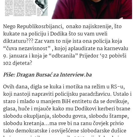
Nego Republikosrbijanci, onako najiskrenije, što
kukate na policiju i Dodika što su vam uveli
diktaturu??? Zar vam to nije ista ona policija koja
“čuva nezavisnost” , kojoj aplaudirate na karnevalu
9. januara i koja je “odbranila” Prijedor ‘92 pobivši
102 djeteta?
Piše: Dragan Bursać za Interview.ba
Ovih dana, digla se kuka i motika na režim u RS-u,
koji nastoji napraviti policijsku paradržavicu. Ustalo i
staro i mlado u manjem BiH entitetu da se dovikuje,
glasa, huče i mjauče kako mu Dodikovi kerberi brane
slobodu okupljanja, slobodu govra, slobodu štampe,
slobodu kretanja…ma sve bi na ranu čovjek privio
tako demokratske i osviješćene slobodarske dušice