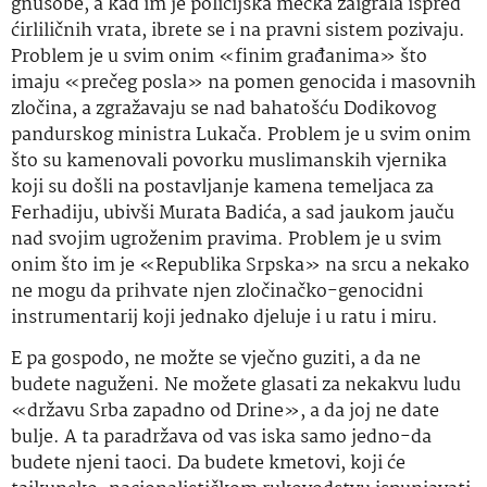
gnusobe, a kad im je policijska mečka zaigrala ispred
ćirliličnih vrata, ibrete se i na pravni sistem pozivaju.
Problem je u svim onim «finim građanima» što
imaju «prečeg posla» na pomen genocida i masovnih
zločina, a zgražavaju se nad bahatošću Dodikovog
pandurskog ministra Lukača. Problem je u svim onim
što su kamenovali povorku muslimanskih vjernika
koji su došli na postavljanje kamena temeljaca za
Ferhadiju, ubivši Murata Badića, a sad jaukom jauču
nad svojim ugroženim pravima. Problem je u svim
onim što im je «Republika Srpska» na srcu a nekako
ne mogu da prihvate njen zločinačko-genocidni
instrumentarij koji jednako djeluje i u ratu i miru.
E pa gospodo, ne možte se vječno guziti, a da ne
budete naguženi. Ne možete glasati za nekakvu ludu
«državu Srba zapadno od Drine», a da joj ne date
bulje. A ta paradržava od vas iska samo jedno-da
budete njeni taoci. Da budete kmetovi, koji će