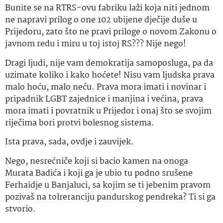
Bunite se na RTRS-ovu fabriku laži koja niti jednom
ne napravi prilog o one 102 ubijene dječije duše u
Prijedoru, zato što ne pravi priloge o novom Zakonu o
javnom redu i miru u toj istoj RS??? Nije nego!
Dragi ljudi, nije vam demokratija samoposluga, pa da
uzimate koliko i kako hoćete! Nisu vam ljudska prava
malo hoću, malo neću. Prava mora imati i novinar i
pripadnik LGBT zajednice i manjina i većina, prava
mora imati i povratnik u Prijedor i onaj što se svojim
riječima bori protvi bolesnog sistema.
Ista prava, sada, ovdje i zauvijek.
Nego, nesrećniče koji si bacio kamen na onoga
Murata Badića i koji ga je ubio tu podno srušene
Ferhaidje u Banjaluci, sa kojim se ti jebenim pravom
pozivaš na tolreranciju pandurskog pendreka? Ti si ga
stvorio.