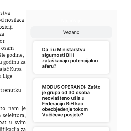
nstva
od nosilaca
Najnovije
ziciji
Vezano
za
bor
ao osam
Da li u Ministarstvu
šle godine,
sigurnosti BiH
zataškavaju potencijalnu
u godinu za
aferu?
vajač Kupa
u Lige
MODUS OPERANDI: Zašto
 trenutku
je grupa od 30 osoba
neovlašteno ušla u
Federaciju BiH kao
 što nam je
obezbjeđenje tokom
Vučićeve posjete?
 selektora,
ost u svim
fikacija za