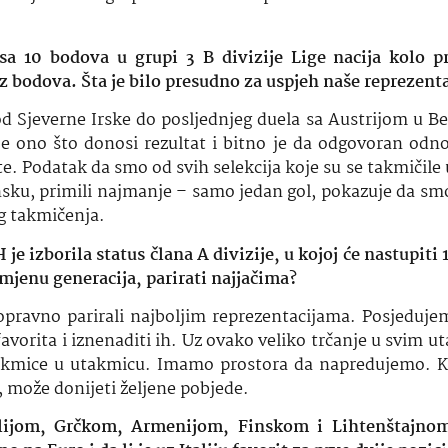
a 10 bodova u grupi 3 B divizije Lige nacija kolo pr
z bodova. Šta je bilo presudno za uspjeh naše reprezenta
 Sjeverne Irske do posljednjeg duela sa Austrijom u Beč
je ono što donosi rezultat i bitno je da odgovoran od
e. Podatak da smo od svih selekcija koje su se takmičile 
 Dansku, primili najmanje – samo jedan gol, pokazuje da s
ovog takmičenja.
 izborila status člana A divizije, u kojoj će nastupiti 
smjenu generacija, parirati najjačima?
ravno parirali najboljim reprezentacijama. Posjedujem
favorita i iznenaditi ih. Uz ovako veliko trčanje u svim 
utakmice u utakmicu. Imamo prostora da napredujemo. 
, može donijeti željene pobjede.
alijom, Grčkom, Armenijom, Finskom i Lihtenštajnom