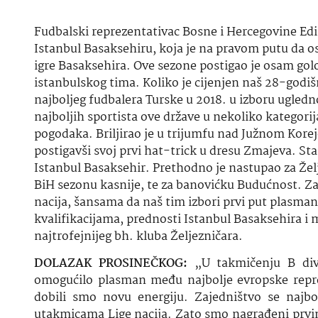
Fudbalski reprezentativac Bosne i Hercegovine Edi
Istanbul Basaksehiru, koja je na pravom putu da osvo
igre Basaksehira. Ove sezone postigao je osam golova
istanbulskog tima. Koliko je cijenjen naš 28-godišn
najboljeg fudbalera Turske u 2018. u izboru ugledno
najboljih sportista ove države u nekoliko kategorij
pogodaka. Briljirao je u trijumfu nad Južnom Korej
postigavši svoj prvi hat-trick u dresu Zmajeva. S
Istanbul Basaksehir. Prethodno je nastupao za Želj
BiH sezonu kasnije, te za banovićku Budućnost. Za 
nacija, šansama da naš tim izbori prvi put plasma
kvalifikacijama, prednosti Istanbul Basaksehira i
najtrofejnijeg bh. kluba Željezničara.
DOLAZAK PROSINEČKOG:
„U takmičenju B diviz
omogućilo plasman među najbolje evropske repre
dobili smo novu energiju. Zajedništvo se najb
utakmicama Lige nacija. Zato smo nagrađeni prvim 