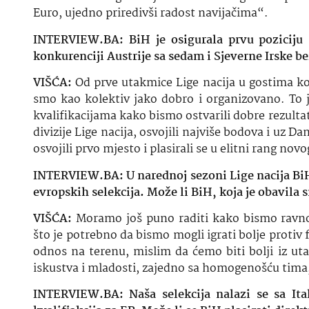
Euro, ujedno priredivši radost navijačima“.
INTERVIEW.BA: BiH je osigurala prvu poziciju s
konkurenciji Austrije sa sedam i Sjeverne Irske be
VIŠĆA:
Od prve utakmice Lige nacija u gostima kod
smo kao kolektiv jako dobro i organizovano. To 
kvalifikacijama kako bismo ostvarili dobre rezultat
divizije Lige nacija, osvojili najviše bodova i uz
osvojili prvo mjesto i plasirali se u elitni rang n
INTERVIEW.BA: U narednoj sezoni Lige nacija BiH je
evropskih selekcija. Može li BiH, koja je obavila 
VIŠĆA:
Moramo još puno raditi kako bismo ravnop
što je potrebno da bismo mogli igrati bolje protiv 
odnos na terenu, mislim da ćemo biti bolji iz 
iskustva i mladosti, zajedno sa homogenošću tima
INTERVIEW.BA: Naša selekcija nalazi se sa It