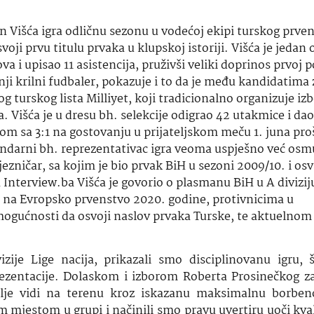
n Višća igra odličnu sezonu u vodećoj ekipi turskog prve
ji prvu titulu prvaka u klupskoj istoriji. Višća je jedan 
 i upisao 11 asistencija, pruživši veliki doprinos prvoj po
ji krilni fudbaler, pokazuje i to da je među kandidatima 
g turskog lista Milliyet, koji tradicionalno organizuje iz
a. Višća je u dresu bh. selekcije odigrao 42 utakmice i d
om sa 3:1 na gostovanju u prijateljskom meču 1. juna pro
tandarni bh. reprezentativac igra veoma uspješno već osm
ezničar, sa kojim je bio prvak BiH u sezoni 2009/10. i os
Interview.ba Višća je govorio o plasmanu BiH u A divizij
n na Evropsko prvenstvo 2020. godine, protivnicima u
 mogućnosti da osvoji naslov prvaka Turske, te aktuelnom
ije Lige nacija, prikazali smo disciplinovanu igru,
zentacije. Dolaskom i izborom Roberta Prosinečkog za
olje vidi na terenu kroz iskazanu maksimalnu borben
mjestom u grupi i načinili smo pravu uvertiru uoči kvali