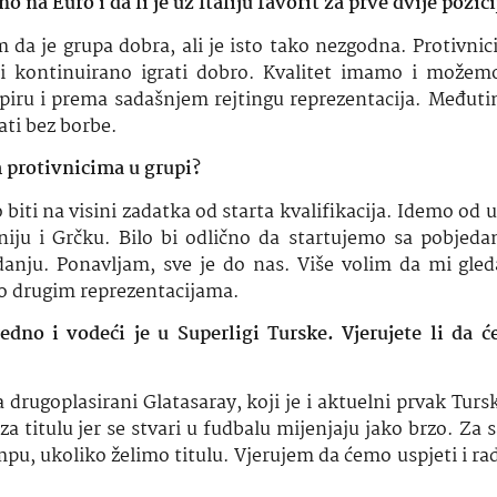
o na Euro i da li je uz Italiju favorit za prve dvije pozici
a je grupa dobra, ali je isto tako nezgodna. Protivnici
i kontinuirano igrati dobro. Kvalitet imamo i možem
piru i prema sadašnjem rejtingu reprezentacija. Među
edati bez borbe.
 protivnicima u grupi?
biti na visini zadatka od starta kvalifikacija. Idemo od
iju i Grčku. Bilo bi odlično da startujemo sa pobje
anju. Ponavljam, sve je do nas. Više volim da mi gle
 o drugim reprezentacijama.
no i vodeći je u Superligi Turske. Vjerujete li da će
ugoplasirani Glatasaray, koji je i aktuelni prvak Turske
za titulu jer se stvari u fudbalu mijenjaju jako brzo. Za
mpu, ukoliko želimo titulu. Vjerujem da ćemo uspjeti i ra