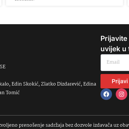
Prijavit
uvijek u
USE
Prijavi
kalo, Edin Skokić, Zlatko Dizdarević, Edina
đan Tomić
voljeno prenošenje sadržaja bez dozvole izdavača uz ob