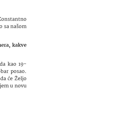
 Konstantno
vo sa našom
nera, kakve
ada kao 19-
obar posao.
 da će Željo
rujem u novu