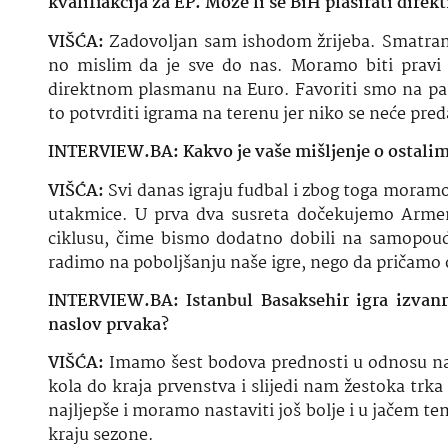
kvalifiakcija za EP. Može li se BiH plasirati direktn
VIŠĆA:
Zadovoljan sam ishodom žrijeba. Smatram d
no mislim da je sve do nas. Moramo biti pravi 
direktnom plasmanu na Euro. Favoriti smo na pa
to potvrditi igrama na terenu jer niko se neće pr
INTERVIEW.BA: Kakvo je vaše mišljenje o ostalim
VIŠĆA:
Svi danas igraju fudbal i zbog toga moramo 
utakmice. U prva dva susreta dočekujemo Armen
ciklusu, čime bismo dodatno dobili na samopoud
radimo na poboljšanju naše igre, nego da pričamo
INTERVIEW.BA: Istanbul Basaksehir igra izvanred
naslov prvaka?
VIŠĆA:
Imamo šest bodova prednosti u odnosu na dr
kola do kraja prvenstva i slijedi nam žestoka trka 
najljepše i moramo nastaviti još bolje i u jačem te
kraju sezone.