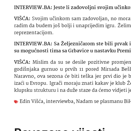
INTERVIEW.BA: Jeste li zadovoljni svojim učink
VIŠĆA:
Svojim učinkom sam zadovoljan, no moram 
radim da budem još bolji i unaprijedim igru. Žel
reprezentacijom.
INTERVIEW.BA: Sa Željezničarom ste bili prvak 
su mogućnosti tima sa Grbavice u nastavku Premij
VIŠĆA:
Mislim da su se desile pozitivne promjen
godišnjaka gurnuo u prvih 11 pored Mirsada Beš
Naravno, ova sezona će biti teška jer prvi dio je 
izaći u Evropu. Igrači moraju znati kakav je klub 
klupsku strukturu i na duže staze da ćemo vidjeti je
Edin Višća
,
interviewba
,
Nadam se plasmanu BiH