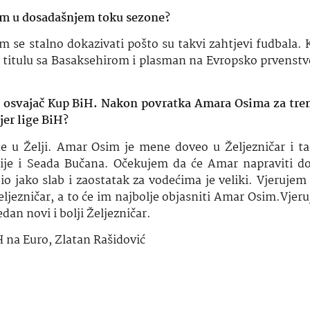
om u dosadašnjem toku sezone?
se stalno dokazivati pošto su takvi zahtjevi fudbala.
im titulu sa Basaksehirom i plasman na Evropsko prvenst
i osvajač Kup BiH. Nakon povratka Amara Osima za tre
er lige BiH?
e u Želji. Amar Osim je mene doveo u Željezničar i t
lije i Seada Bučana. Očekujem da će Amar napraviti d
bio jako slab i zaostatak za vodećima je veliki. Vjerujem
Željezničar, a to će im najbolje objasniti Amar Osim.Vje
dan novi i bolji Željezničar.
 na Euro
,
Zlatan Rašidović