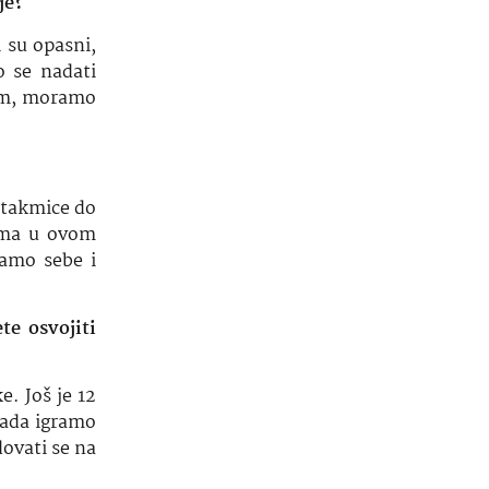
je?
 su opasni,
o se nadati
tim, moramo
 utakmice do
dama u ovom
damo sebe i
te osvojiti
. Još je 12
 sada igramo
dovati se na