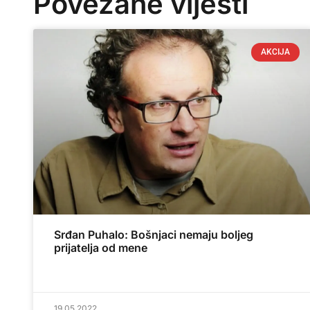
Povezane vijesti
AKCIJA
Srđan Puhalo: Bošnjaci nemaju boljeg
prijatelja od mene
19.05.2022.