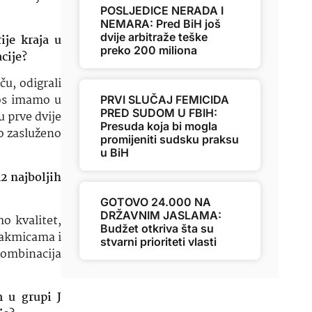
POSLJEDICE NERADA I
NEMARA: Pred BiH još
dvije arbitraže teške
ije kraja u
preko 200 miliona
cije?
u, odigrali
nos imamo u
PRVI SLUČAJ FEMICIDA
PRED SUDOM U FBIH:
u prve dvije
Presuda koja bi mogla
mo zasluženo
promijeniti sudsku praksu
u BiH
12 najboljih
GOTOVO 24.000 NA
DRŽAVNIM JASLAMA:
o kvalitet,
Budžet otkriva šta su
utakmicama i
stvarni prioriteti vlasti
Kombinacija
 u grupi J