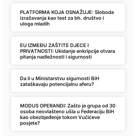
PLATFORMA KOJA OSNAŽUJE: Sloboda
izražavanja kao test za bh. društvo i
uloga mladih
EU IZMEĐU ZAŠTITE DJECE I
PRIVATNOSTI: Ukidanje enkripcije otvara
pitanja nadležnosti i sigurnosti
Da li u Ministarstvu sigurnosti BiH
zataškavaju potencijalnu aferu?
MODUS OPERANDI: Zašto je grupa od 30
osoba neovlašteno ušla u Federaciju BiH
kao obezbjeđenje tokom Vučićeve
posjete?