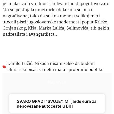
je imala svoju vrednost i relevantnost, pogotovo zato
što su postojala umetnička dela koja su bila i
nagrađivana, tako da su i na mene u velikoj meri
utecali pisci jugoslovenske modernosti poput Krleže,
Crnjanskog, Kiša, Marka Lalića, Selimovića, tih nekih
nadrealista i avangardista…
Danilo Lučić: Nikada nisam želeo da budem
elitistički pisac za neku malu i probranu publiku
Najnovije
SVAKO GRADI “SVOJE”. Milijarde eura za
nepovezane autoceste u BiH