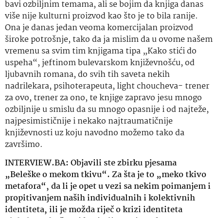
bavi ozbiljnim temama, ali se bojim da knjiga danas
više nije kulturni proizvod kao što je to bila ranije.
Ona je danas jedan veoma komercijalan proizvod
široke potrošnje, tako da ja mislim da u ovome našem
vremenu sa svim tim knjigama tipa „Kako stići do
uspeha“, jeftinom bulevarskom književnošću, od
ljubavnih romana, do svih tih saveta nekih
nadrilekara, psihoterapeuta, light choucheva- trener
za ovo, trener za ono, te knjige zapravo jesu mnogo
ozbiljnije u smislu da su mnogo opasnije i od najteže,
najpesimističnije i nekako najtraumatičnije
književnosti uz koju navodno možemo tako da
završimo.
INTERVIEW.BA: Objavili ste zbirku pjesama
„Beleške o mekom tkivu“. Za šta je to „meko tkivo
metafora“, da li je opet u vezi sa nekim poimanjem i
propitivanjem naših individualnih i kolektivnih
identiteta, ili je možda riječ o krizi identiteta