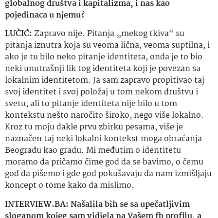
globalnog društva i kapitalizma, i nas kao
pojedinaca u njemu?
LUČIĆ:
Zapravo nije. Pitanja „mekog tkiva“ su
pitanja iznutra koja su veoma lična, veoma suptilna, i
ako je tu bilo neko pitanje identiteta, onda je to bio
neki unutrašnji lik tog identiteta koji je povezan sa
lokalnim identitetom. Ja sam zapravo propitivao taj
svoj identitet i svoj položaj u tom nekom društvu i
svetu, ali to pitanje identiteta nije bilo u tom
kontekstu nešto naročito široko, nego više lokalno.
Kroz tu moju dakle prvu zbirku pesama, više je
naznačen taj neki lokalni kontekst moga obraćanja
Beogradu kao gradu. Mi međutim o identitetu
moramo da pričamo čime god da se bavimo, o čemu
god da pišemo i gde god pokušavaju da nam izmišljaju
koncept o tome kako da mislimo.
INTERVIEW.BA:
Našalila bih se sa upečatljivim
sloganom kojeg sam vidjela na Vašem fb profilu, a