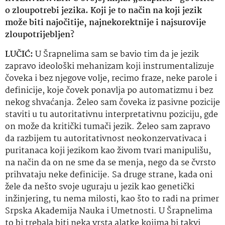
o zloupotrebi jezika. Koji je to način na koji jezik
može biti najočitije, najnekorektnije i najsurovije
zloupotrijebljen?
LUČIĆ:
U Šrapnelima sam se bavio tim da je jezik
zapravo ideološki mehanizam koji instrumentalizuje
čoveka i bez njegove volje, recimo fraze, neke parole i
definicije, koje čovek ponavlja po automatizmu i bez
nekog shvaćanja. Želeo sam čoveka iz pasivne pozicije
staviti u tu autoritativnu interpretativnu poziciju, gde
on može da kritički tumači jezik. Želeo sam zapravo
da razbijem tu autoritativnost neokonzervativaca i
puritanaca koji jezikom kao živom tvari manipulišu,
na način da on ne sme da se menja, nego da se čvrsto
prihvataju neke definicije. Sa druge strane, kada oni
žele da nešto svoje uguraju u jezik kao genetički
inžinjering, tu nema milosti, kao što to radi na primer
Srpska Akademija Nauka i Umetnosti. U Šrapnelima
to bi trebala biti neka vrsta alatke kojima bi takvi