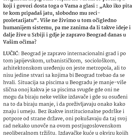
koji i govori dosta toga o Vama a glasi : „Ako iko pita
te kom pripadaš jatu, slobodno mu reci-
proletarijatu“. Više ne živimo u tom očigledno
humanijem sistemu, pa me zanima da li takve ideje i
dalje žive u Srbiji i gdje je zapravo Beograd danas u
Vašim očima?
LUČIĆ
:
Beograd je zapravo internacionalni grad i po
tom japijevskom, urbanističkom,
sociološkom,
arhitektonskom uređenju on jeste metropola, ali to
nisu jedine stvari sa kojima bi Beograd trebao da se
hvali. Situacija sa piscima u Beogradu je manje-više
slična onoj kakva je sa piscima svugde gde oni ne
mogu da biraju neke velike izdavače i gde su osuđeni
na to da biraju manje, i da preživljavaju onako kako
znaju i umeju. Bez ikakve institucionalne podrške i
potpore od strane države, oni pokušavaju da taj svoj
rad nekako unovče na ovom postjugoslovenskom
neoliberalnom tržištu. Izdavačke kuće u okviru kojih