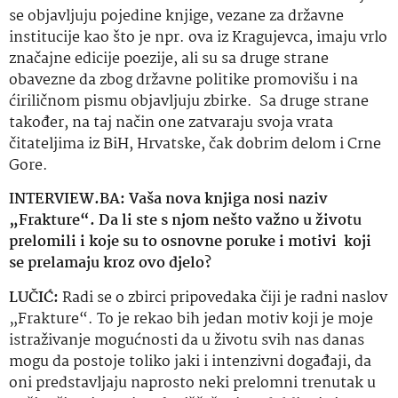
se objavljuju pojedine knjige, vezane za državne
institucije kao što je npr. ova iz Kragujevca, imaju vrlo
značajne edicije poezije, ali su sa druge strane
obavezne da zbog državne politike promovišu i na
ćiriličnom pismu objavljuju zbirke.
Sa druge strane
također, na taj način one zatvaraju svoja vrata
čitateljima iz BiH, Hrvatske, čak dobrim delom i Crne
Gore.
INTERVIEW.BA:
Vaša nova knjiga nosi naziv
„Frakture“. Da li ste s njom nešto važno u životu
prelomili i koje su to osnovne poruke i motivi
koji
se prelamaju kroz ovo djelo?
LUČIĆ:
Radi se o zbirci pripovedaka čiji je radni naslov
„Frakture“. To je rekao bih jedan motiv koji je moje
istraživanje mogućnosti da u životu svih nas danas
mogu da postoje toliko jaki i intenzivni događaji, da
oni predstavljaju naprosto neki prelomni trenutak u