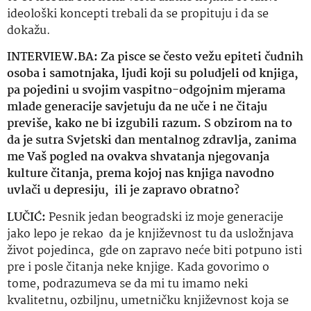
ideološki koncepti trebali da se propituju i da se
dokažu.
INTERVIEW.BA:
Za pisce se često vežu epiteti čudnih
osoba i samotnjaka, ljudi koji su poludjeli od knjiga,
pa pojedini u svojim vaspitno-odgojnim mjerama
mlade generacije savjetuju da ne uče i ne čitaju
previše, kako ne bi izgubili razum. S obzirom na to
da je sutra Svjetski dan mentalnog zdravlja, zanima
me Vaš pogled na ovakva shvatanja njegovanja
kulture čitanja, prema kojoj nas knjiga navodno
uvlači u depresiju,
ili je zapravo obratno?
LUČIĆ:
Pesnik jedan beogradski iz moje generacije
jako lepo je rekao
da je književnost tu da usložnjava
život pojedinca,
gde on zapravo neće biti potpuno isti
pre i posle čitanja neke knjige. Kada govorimo o
tome, podrazumeva se da mi tu imamo neki
kvalitetnu, ozbiljnu, umetničku književnost koja se