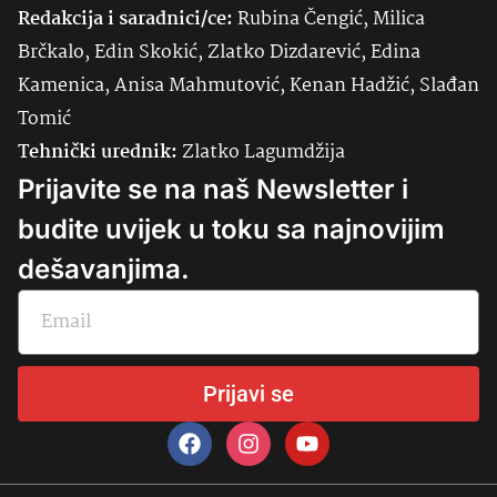
Redakcija i saradnici/ce:
Rubina Čengić, Milica
Brčkalo, Edin Skokić, Zlatko Dizdarević, Edina
Kamenica, Anisa Mahmutović, Kenan Hadžić, Slađan
Tomić
Tehnički urednik:
Zlatko Lagumdžija
Prijavite se na naš Newsletter i
budite uvijek u toku sa najnovijim
dešavanjima.
Prijavi se