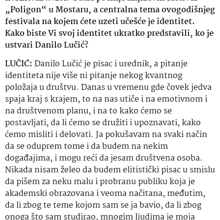
„Poligon“ u Mostaru, a centralna tema ovogodišnjeg
festivala na kojem ćete uzeti učešće je identitet.
Kako biste Vi svoj identitet ukratko predstavili, ko je
ustvari Danilo Lučić?
LUČIĆ:
Danilo Lučić je pisac i urednik, a pitanje
identiteta nije više ni pitanje nekog kvantnog
položaja u društvu. Danas u vremenu gde čovek jedva
spaja kraj s krajem, to na nas utiče i na emotivnom i
na društvenom planu, i na to kako ćemo se
postavljati, da li ćemo se družiti i upoznavati, kako
ćemo misliti i delovati. Ja pokušavam na svaki način
da se oduprem tome i da budem na nekim
događajima, i mogu reći da jesam društvena osoba.
Nikada nisam želeo da budem elitistički pisac u smislu
da pišem za neku malu i probranu publiku koja je
akademski obrazovana i veoma načitana, međutim,
da li zbog te teme kojom sam se ja bavio, da li zbog
onoga što sam studirao, mnogim ljudima je moja