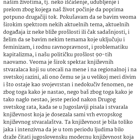
našim životima, tj. neko iščašenje, udubljenje i
prelom zbog kojega naš život počinje da poprima
potpuno drugačiji tok. Pokušavam da se bavim veoma
širokim spektrom nekih aktuelnih tema, aktuelnih
događaja iz neke bliže prošlosti ili čak sadašnjosti, i
želim da se bavim nekim temama koje uključuju i
feminizam, i rodnu ravnopravnost, i problematiku
kapitalizma, i našu političku prošlost 90-tih
naovamo. Veoma je širok spektar književnih
stvaralaca koji su utecali na mene i na regionalnoj i na
svetskoj razini, ali ono čemu se ja u velikoj meri divim
i što ostaje kao svojevrstan i nedokučiv fenomen, ne
zbog toga kako je nastao, nego baš zbog toga kako je
tako naglo nestao, jeste period nakon Drugog
svetskog rata, kada se u Jugoslaviji pisala i stvarala
književnost koja je dosezala sami vrh evropskog
književnog stvaralaštva. Ta književnost je bila toliko
jaka i intenzivna da je u tom periodu ljudima bilo
draže čitati jugoslovensku modernu književnost koja