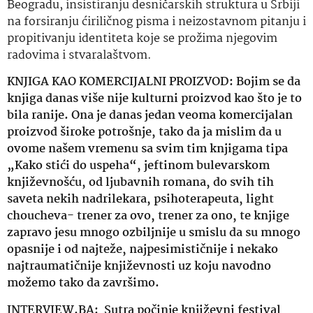
Beogradu, insistiranju desničarskih struktura u Srbiji
na forsiranju ćiriličnog pisma i neizostavnom pitanju i
propitivanju identiteta koje se prožima njegovim
radovima i stvaralaštvom.
KNJIGA KAO KOMERCIJALNI PROIZVOD: Bojim se da
knjiga danas više nije kulturni proizvod kao što je to
bila ranije. Ona je danas jedan veoma komercijalan
proizvod široke potrošnje, tako da ja mislim da u
ovome našem vremenu sa svim tim knjigama tipa
„Kako stići do uspeha“, jeftinom bulevarskom
književnošću, od ljubavnih romana, do svih tih
saveta nekih nadrilekara, psihoterapeuta, light
choucheva- trener za ovo, trener za ono, te knjige
zapravo jesu mnogo ozbiljnije u smislu da su mnogo
opasnije i od najteže, najpesimističnije i nekako
najtraumatičnije književnosti uz koju navodno
možemo tako da završimo.
INTERVIEW.BA:
Sutra počinje književni festival