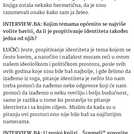
knjiga ostala nekako hermetična, da je nisu
razumevali onako kako sam ja želeo.
INTERVIEW.BA: Kojim temama općenito se najviše
volite baviti, da li je propitivanje identiteta također
jedna od njih?
LUČIĆ:
Jeste, propitivanje identiteta je tema kojom se
često bavim, a naročito i nažalost moram reći u ovom
našem ideološkom i političkom prostoru, posle svih
ovih godina koje nisu bile baš najbolje, i gde želimo da
izađemo iz toga, pitanje identiteta je nešto što nam
treba pomoći da nađemo neke odgovore koji će nam
pomoći da izađemo u neku svetliju i bolju budućnost,
samo je razlika u tome ko postavlja to pitanje
identiteta i sa kojim ciljem. Mislim da kada su u
pitanju ovi prostori ono nije bilo baš sa najčistijim
namerama.
INTERVIEW.BA: U svojoj knjizi „Šrapneli“ govorite