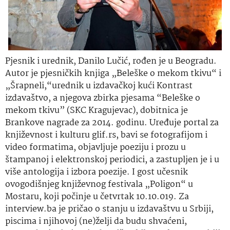
Pjesnik i urednik, Danilo Lučić, rođen je u Beogradu.
Autor je pjesničkih knjiga „Beleške o mekom tkivu“ i
„Šrapneli,“urednik u izdavačkoj kući Kontrast
izdavaštvo, a njegova zbirka pjesama “Beleške o
mekom tkivu” (SKC Kragujevac), dobitnica je
Brankove nagrade za 2014. godinu. Uređuje portal za
književnost i kulturu glif.rs, bavi se fotografijom i
video formatima, objavljuje poeziju i prozu u
štampanoj i elektronskoj periodici, a zastupljen je i u
više antologija i izbora poezije. I gost učesnik
ovogodišnjeg književnog festivala „Poligon“ u
Mostaru, koji počinje u četvrtak 10.10.019. Za
interview.ba je pričao o stanju u izdavaštvu u Srbiji,
piscima i njihovoj (ne)želji da budu shvaćeni,