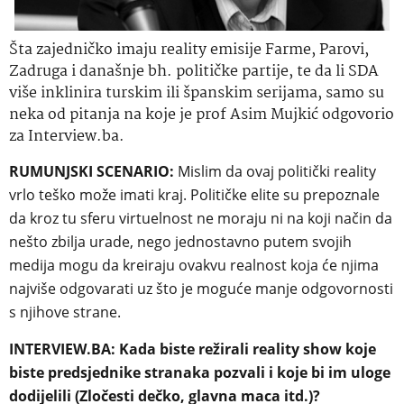
Šta zajedničko imaju reality emisije Farme, Parovi,
Zadruga i današnje bh. političke partije, te da li SDA
više inklinira turskim ili španskim serijama, samo su
neka od pitanja na koje je prof Asim Mujkić odgovorio
za Interview.ba.
RUMUNJSKI SCENARIO:
Mislim da ovaj politički reality
vrlo teško može imati kraj. Političke elite su prepoznale
da kroz tu sferu virtuelnost ne moraju ni na koji način da
nešto zbilja urade, nego jednostavno putem svojih
medija mogu da kreiraju ovakvu realnost koja će njima
najviše odgovarati uz što je moguće manje odgovornosti
s njihove strane.
INTERVIEW.BA: Kada biste režirali reality show koje
biste predsjednike stranaka pozvali i koje bi im uloge
dodijelili (Zločesti dečko, glavna maca itd.)?