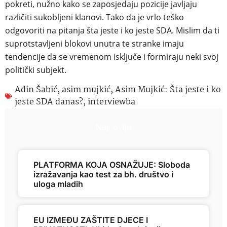
pokreti, nužno kako se zaposjedaju pozicije javljaju
različiti sukobljeni klanovi. Tako da je vrlo teško
odgovoriti na pitanja šta jeste i ko jeste SDA. Mislim da ti
suprotstavljeni blokovi unutra te stranke imaju
tendencije da se vremenom isključe i formiraju neki svoj
politički subjekt.
Adin Šabić
,
asim mujkić
,
Asim Mujkić: Šta jeste i ko
jeste SDA danas?
,
interviewba
Najnovije
PLATFORMA KOJA OSNAŽUJE: Sloboda
izražavanja kao test za bh. društvo i
uloga mladih
EU IZMEĐU ZAŠTITE DJECE I