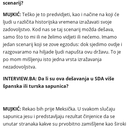
scenarij?
MUJKIĆ:
Teško je to predvidjeti, kao i načine na koji će
ljudi u različita historijska vremena izražavati svoje
zadovoljstvo. Kod nas se taj scenarij možda dešava,
samo što to mi ili ne želimo vidjeti ili nećemo. Imamo
jedan scenarij koji se zove egzodus: dok sjedimo ovdje i
razgovaramo na hiljade ljudi napušta ovu državu. To je
po mom mišljenju isto jedna vrsta izražavanja
nezadovoljstva.
INTERVIEW.BA: Da li su ova dešavanja u SDA više
španska ili turska sapunica?
MUJKIĆ:
Rekao bih prije Meksička. U svakom slučaju
sapunica jesu i predstavljaju rezultat činjenice da se
unutar stranaka kakve su prvobitno zamišljene kao široki