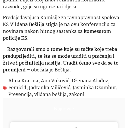
godinu bilježi broj žalbi vezanih za konfliktne
razvode, gdje su ugrožena i djeca.
Predsjedavajuća Komisije za ravnopravnost spolova
KS
Vildana Bešlija
stigla je na ovu konferenciju za
novinara nakon hitnog sastanka sa
komesarom
policije KS.
–
Razgovarali smo o tome koje su tačke koje treba
preduprijediti, te šta se može uraditi u praćenju i
žrtve i počinitelja nasilja. Uradit ćemo sve da se to
promijeni
–
obećala je Bešlija.
Alma Kratina
,
Ana Vuković
,
Dženana Alađuz
,
Femicid
,
Jadranka Miličević
,
Jasminka Džumhur
,
Prevencija
,
vildana bešlija
,
zakoni
Najnovije