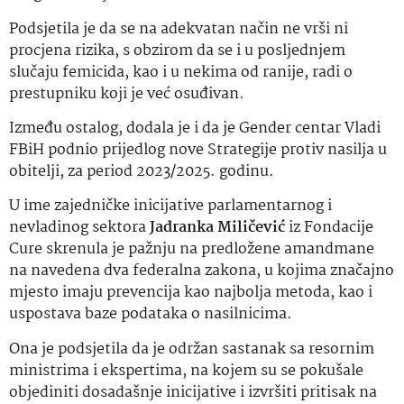
Podsjetila je da se na adekvatan način ne vrši ni
procjena rizika, s obzirom da se i u posljednjem
slučaju femicida, kao i u nekima od ranije, radi o
prestupniku koji je već osuđivan.
Između ostalog, dodala je i da je Gender centar Vladi
FBiH podnio prijedlog nove Strategije protiv nasilja u
obitelji, za period 2023/2025. godinu.
U ime zajedničke inicijative parlamentarnog i
nevladinog sektora
Jadranka Miličević
iz Fondacije
Cure skrenula je pažnju na predložene amandmane
na navedena dva federalna zakona, u kojima značajno
mjesto imaju prevencija kao najbolja metoda, kao i
uspostava baze podataka o nasilnicima.
Ona je podsjetila da je održan sastanak sa resornim
ministrima i ekspertima, na kojem su se pokušale
objediniti dosadašnje inicijative i izvršiti pritisak na