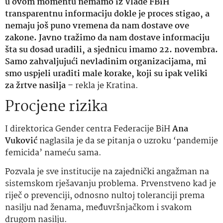
u ovom momentu nemamo iz Vlade FBiH
transparentnu informaciju dokle je proces stigao, a
nemaju još puno vremena da nam dostave ove
zakone. Javno tražimo da nam dostave informaciju
šta su dosad uradili, a sjednicu imamo 22. novembra.
Samo zahvaljujući nevladinim organizacijama, mi
smo uspjeli uraditi male korake, koji su ipak veliki
za žrtve nasilja –
rekla je Kratina.
Procjene rizika
I direktorica Gender centra Federacije BiH
Ana
Vuković
naglasila je da se pitanja o uzroku ‘pandemije
femicida’ nameću sama.
Pozvala je sve institucije na zajednički angažman na
sistemskom rješavanju problema. Prvenstveno kad je
riječ o prevenciji, odnosno nultoj toleranciji prema
nasilju nad ženama, međuvršnjačkom i svakom
drugom nasilju.