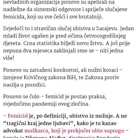
nevladinih organizacija ponovo su apelirali na
nadležne da sistemski odgovore i spriječe slučajeve
femicida, koji su sve češći i sve brutalniji.
Svjedoči to i stravičan slučaj ubistva u Sarajevu. Jedan
mladi život ugašen je pred očima četvorogodišnjeg
djeteta. Crna statistika bilježi novu žrtvu. A još prije
nepuna dva mjeseca zaklinjali smo se – niti jedna
više!
Ponovo su zatraženi konkretni, ali nužni koraci –
izmjene Krivičnog zakona BiH, te Zakona protiv
nasilja u porodici.
Ponovo se čulo – femicid je postao praksa,
svjedočimo pandemiji ovog zločina.
–
Femicid
je, po definiciji, ubistvo iz mržnje. A ne
“tragični kraj jedne ljubavi“, kako je to kazao
advokat
muškarca, koji je prekjučer ubio suprugu
–