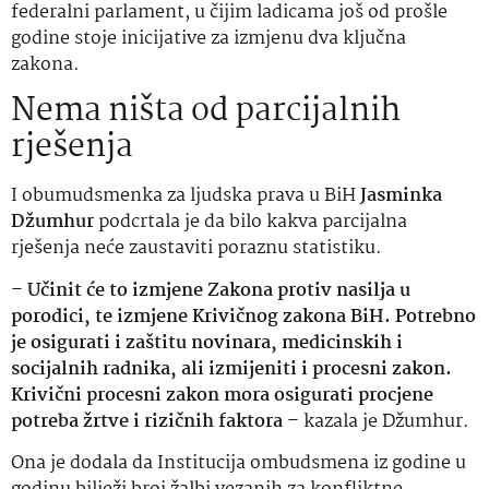
federalni parlament, u čijim ladicama još od prošle
godine stoje inicijative za izmjenu dva ključna
zakona.
Nema ništa od parcijalnih
rješenja
I obumudsmenka za ljudska prava u BiH
Jasminka
Džumhur
podcrtala je da bilo kakva parcijalna
rješenja neće zaustaviti poraznu statistiku.
–
Učinit će to izmjene Zakona protiv nasilja u
porodici, te izmjene Krivičnog zakona BiH. Potrebno
je osigurati i zaštitu novinara, medicinskih i
socijalnih radnika, ali izmijeniti i procesni zakon.
Krivični procesni zakon mora osigurati procjene
potreba žrtve i rizičnih faktora
– kazala je Džumhur.
Ona je dodala da Institucija ombudsmena iz godine u