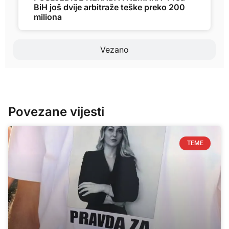
BiH još dvije arbitraže teške preko 200
miliona
Vezano
Povezane vijesti
TEME