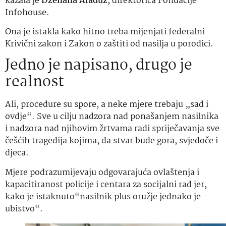
kazala je
Dženana Alađuz
, direktorica Fondacije
Infohouse.
Ona je istakla kako hitno treba mijenjati federalni
Krivični zakon i Zakon o zaštiti od nasilja u porodici.
Jedno je napisano, drugo je
realnost
Ali, procedure su spore, a neke mjere trebaju „sad i
ovdje“. Sve u cilju nadzora nad ponašanjem nasilnika
i nadzora nad njihovim žrtvama radi spriječavanja sve
češćih tragedija kojima, da stvar bude gora, svjedoče i
djeca.
Mjere podrazumijevaju odgovarajuća ovlaštenja i
kapacitiranost policije i centara za socijalni rad jer,
kako je istaknuto“nasilnik plus oružje jednako je –
ubistvo“.