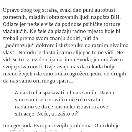
Upravo zbog tog straha, svaki dan puni autobusi
pametnih, mladih i obrazovanih ljudi napušta BiH.
Odlaze jer ne žele više da podnose psihičke torture
vladajućih. Ne žele da plaćaju radno mjesto koje bi
trebali prema svom znanju dobiti, niti da
„podmazuju“ doktore i službenike na raznim nivoima
vlasti. Narodu je dosta i samo slijepac to ne vidi. Ne
vidi se to iz rezidencija nacional-vođa, jer oni žive u
svojoj stvarnosti. Uvjeravaju nas da nikada bolje
nismo živjeli i da smo toliko ugroženi jedni od drugih
da nas samo oni mogu spasiti.
A nas treba spašavati od nas samih. Davno
smo sami sebi stavili omče oko vrata i
nadamo se da će nas neko izbaviti iz ove
situacije. Neće, a i zašto bi?!
Ima gospođa Evropa i svojih problema. Ona dobije