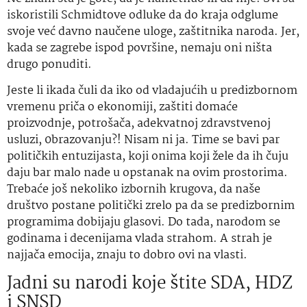
iskoristili Schmidtove odluke da do kraja odglume
svoje već davno naučene uloge, zaštitnika naroda. Jer,
kada se zagrebe ispod površine, nemaju oni ništa
drugo ponuditi.
Jeste li ikada čuli da iko od vladajućih u predizbornom
vremenu priča o ekonomiji, zaštiti domaće
proizvodnje, potrošača, adekvatnoj zdravstvenoj
usluzi, 0brazovanju?! Nisam ni ja. Time se bavi par
političkih entuzijasta, koji onima koji žele da ih čuju
daju bar malo nade u opstanak na ovim prostorima.
Trebaće još nekoliko izbornih krugova, da naše
društvo postane politički zrelo pa da se predizbornim
programima dobijaju glasovi. Do tada, narodom se
godinama i decenijama vlada strahom. A strah je
najjača emocija, znaju to dobro ovi na vlasti.
Jadni su narodi koje štite SDA, HDZ
i SNSD