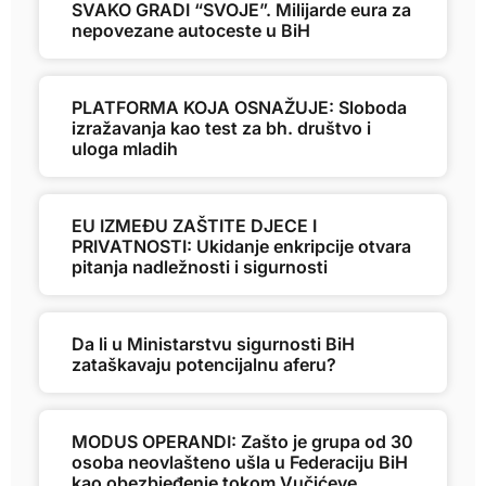
SVAKO GRADI “SVOJE”. Milijarde eura za
nepovezane autoceste u BiH
PLATFORMA KOJA OSNAŽUJE: Sloboda
izražavanja kao test za bh. društvo i
uloga mladih
EU IZMEĐU ZAŠTITE DJECE I
PRIVATNOSTI: Ukidanje enkripcije otvara
pitanja nadležnosti i sigurnosti
Da li u Ministarstvu sigurnosti BiH
zataškavaju potencijalnu aferu?
MODUS OPERANDI: Zašto je grupa od 30
osoba neovlašteno ušla u Federaciju BiH
kao obezbjeđenje tokom Vučićeve