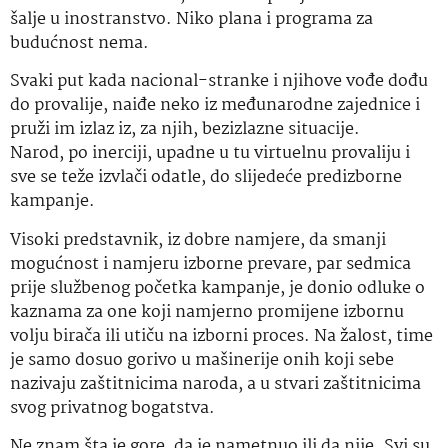
šalje u inostranstvo. Niko plana i programa za
budućnost nema.
Svaki put kada nacional-stranke i njihove vođe dođu
do provalije, naiđe neko iz međunarodne zajednice i
pruži im izlaz iz, za njih, bezizlazne situacije.
Narod, po inerciji, upadne u tu virtuelnu provaliju i
sve se teže izvlači odatle, do slijedeće predizborne
kampanje.
Visoki predstavnik, iz dobre namjere, da smanji
mogućnost i namjeru izborne prevare, par sedmica
prije službenog početka kampanje, je donio odluke o
kaznama za one koji namjerno promijene izbornu
volju birača ili utiču na izborni proces. Na žalost, time
je samo dosuo gorivo u mašinerije onih koji sebe
nazivaju zaštitnicima naroda, a u stvari zaštitnicima
svog privatnog bogatstva.
Ne znam šta je gore, da je nametnuo ili da nije. Svi su