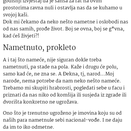
godišnji izvještaj da je šansa za rat na ovim
prostorima ravna nuli i ostavlja nas da se kuhamo u
svojoj kaši.
Dok mi čekamo da neko nešto nametne i oslobodi nas
od nas samih, prođe život. Boj se ovna, boj se g*vna,
kad ćeš živjeti?!
Nametnuto, prokleto
A i taj što nameće, nije siguran dokle treba
nametnuti, pa stade na pola. Kaže i drugu će polu,
samo kad će, ne zna se. A Đekna, tj, narod…Moj
narode, nema potrebe da nam neko nešto nameće.
Trebamo mi skupiti hrabrosti, pogledati sebe u facu i
priznati da nas niko od komšija ili susjeda iz zgrade ili
dvorišta konkretno ne ugrožava.
Ono što je trenutno ugroženo je imovina koju su od
naših para nametnule sebi nacional-vođe. I ne daju
da im to iko odmetne.