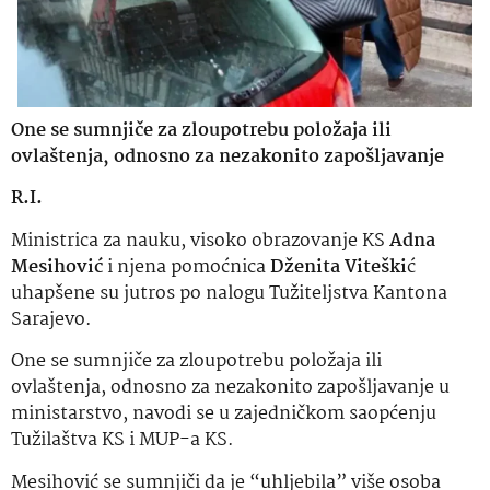
One se sumnjiče za zloupotrebu položaja ili
ovlaštenja, odnosno za nezakonito zapošljavanje
R.I.
Ministrica za nauku, visoko obrazovanje KS
Adna
Mesihović
i njena pomoćnica
Dženita Viteški
ć
uhapšene su jutros po nalogu Tužiteljstva Kantona
Sarajevo.
One se sumnjiče za zloupotrebu položaja ili
ovlaštenja, odnosno za nezakonito zapošljavanje u
ministarstvo, navodi se u zajedničkom saopćenju
Tužilaštva KS i MUP-a KS.
Mesihović se sumnjiči da je “uhljebila” više osoba