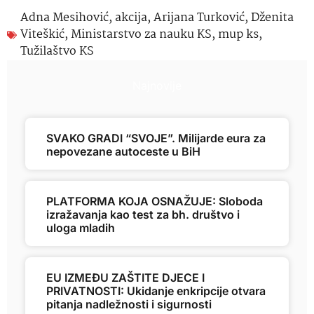
Adna Mesihović
,
akcija
,
Arijana Turković
,
Dženita
Viteškić
,
Ministarstvo za nauku KS
,
mup ks
,
Tužilaštvo KS
Najnovije
SVAKO GRADI “SVOJE”. Milijarde eura za
nepovezane autoceste u BiH
PLATFORMA KOJA OSNAŽUJE: Sloboda
izražavanja kao test za bh. društvo i
uloga mladih
EU IZMEĐU ZAŠTITE DJECE I
PRIVATNOSTI: Ukidanje enkripcije otvara
pitanja nadležnosti i sigurnosti