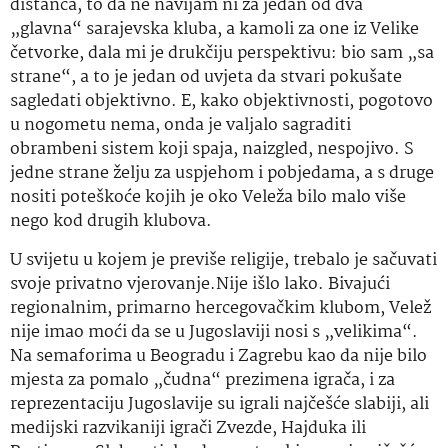
distanca, to da ne navijam ni za jedan od dva
„glavna“ sarajevska kluba, a kamoli za one iz Velike
četvorke, dala mi je drukčiju perspektivu: bio sam „sa
strane“, a to je jedan od uvjeta da stvari pokušate
sagledati objektivno. E, kako objektivnosti, pogotovo
u nogometu nema, onda je valjalo sagraditi
obrambeni sistem koji spaja, naizgled, nespojivo. S
jedne strane želju za uspjehom i pobjedama, a s druge
nositi poteškoće kojih je oko Veleža bilo malo više
nego kod drugih klubova.
U svijetu u kojem je previše religije, trebalo je sačuvati
svoje privatno vjerovanje.Nije išlo lako. Bivajući
regionalnim, primarno hercegovačkim klubom, Velež
nije imao moći da se u Jugoslaviji nosi s „velikima“.
Na semaforima u Beogradu i Zagrebu kao da nije bilo
mjesta za pomalo „čudna“ prezimena igrača, i za
reprezentaciju Jugoslavije su igrali najčešće slabiji, ali
medijski razvikaniji igrači Zvezde, Hajduka ili