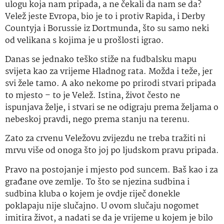
ulogu koja nam pripada, a ne čekali da nam se da?
Velež jeste Evropa, bio je to i protiv Rapida, i Derby
Countyja i Borussie iz Dortmunda, što su samo neki
od velikana s kojima je u prošlosti igrao.
Danas se jednako teško stiže na fudbalsku mapu
svijeta kao za vrijeme Hladnog rata. Možda i teže, jer
svi žele tamo. A ako nekome po prirodi stvari pripada
to mjesto – to je Velež. Istina, život često ne
ispunjava želje, i stvari se ne odigraju prema željama o
nebeskoj pravdi, nego prema stanju na terenu.
Zato za crvenu Veležovu zvijezdu ne treba tražiti ni
mrvu više od onoga što joj po ljudskom pravu pripada.
Pravo na postojanje i mjesto pod suncem. Baš kao i za
građane ove zemlje. To što se njezina sudbina i
sudbina kluba o kojem je ovdje riječ donekle
poklapaju nije slučajno. U ovom slučaju nogomet
imitira život, a nadati se da je vrijeme u kojem je bilo