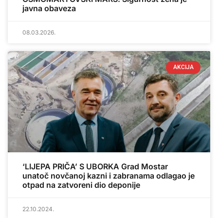
javna obaveza
08.03.2026.
AKCIJA
‘LIJEPA PRIČA’ S UBORKA Grad Mostar
unatoč novčanoj kazni i zabranama odlagao je
otpad na zatvoreni dio deponije
22.10.2024.