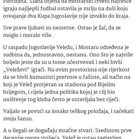
Partizana. Slaba utjeha da mostarski crveni najčešće
igraju najljepši fudbal ostavila je mrlju na duši koju
osvajanje dva Kupa Jugoslavije nije izvuklo do kraja.
Sve prave ljubavi su nesretne. Ostao je žal, da se
moglo i moralo više.
U raspadu Jugoslavije Veležu, i Mostaru određena je
sudbina da, jednostavno, nestanu. Ono što je najviše
boljelo jeste da su u tome učestvovali i neki bivši
„Veležovi“ igrači. Na ovim prostorima nije rijetkost
da se bivši komunisti pretvore u fašiste, ali način na
koji je Velež protjeran sa stadiona pod Bijelim
brijegom, i cijela jedna politika kojoj je cilj bio
uništenje tog kluba često je ostavljala bez riječi.
Valjalo se povući sa ionako teškog položaja, i sačekati
svoju šansu.
A u ilegali se događaju mračne stvari. Sredinom prve
decenije ovoga stoljeća, Velež je ostao zaglavljen