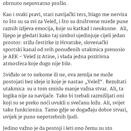
obrnuto nepovratno prošlo.
Kao i svaki pravi, stari navijački ters, blago me nervira
to što su sa svi za Velež, i što su društvene mreže pune
raznih izljeva emocija, koje su katkad i neukusne. Ali,
lijepo je gledati kako taj simbol ujedinjuje cijeli jedan
prostor: stižu čestitke iz Hrvatske, slovenački
sportski kanal od svih ponuđenih utakmica prenosio
je AEK – Velež iz Atine, i vlada jedna pozitivna
atmosfera koje dugo nije bilo.
Sviđalo se to nekome ili ne, ova zemlja ne može
postojati bez ideje iz koje je nastao „Velež“. Rezultati
utakmica su u tom smislu manje važna stvar. Ali, ta
logika nije za navijače. Tako bi trebali razmišljati oni
koji su se preko noći uvukli u svečanu ložu. Ali, svijet
tako funkcionira. Tamo gdje se događaju dobre stvari,
uvijek je puno nepotrebnih ljudi.
Jedino važno je da postoji i leti ono čemu su sto