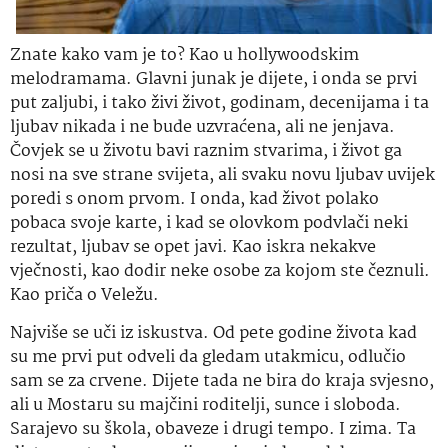
Znate kako vam je to? Kao u hollywoodskim
melodramama. Glavni junak je dijete, i onda se prvi
put zaljubi, i tako živi život, godinam, decenijama i ta
ljubav nikada i ne bude uzvraćena, ali ne jenjava.
Čovjek se u životu bavi raznim stvarima, i život ga
nosi na sve strane svijeta, ali svaku novu ljubav uvijek
poredi s onom prvom. I onda, kad život polako
pobaca svoje karte, i kad se olovkom podvlači neki
rezultat, ljubav se opet javi. Kao iskra nekakve
vječnosti, kao dodir neke osobe za kojom ste čeznuli.
Kao priča o Veležu.
Najviše se uči iz iskustva. Od pete godine života kad
su me prvi put odveli da gledam utakmicu, odlučio
sam se za crvene. Dijete tada ne bira do kraja svjesno,
ali u Mostaru su majčini roditelji, sunce i sloboda.
Sarajevo su škola, obaveze i drugi tempo. I zima. Ta