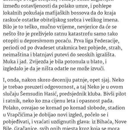
između ostavljenosti da polako umre, i pohlepe
lokalnih pokušaja mafijaških bossova da do kraja
raskuće ostatke obiteljskog srebra i velikog imena.
Bilo je to teško, mučno vrijeme, nevjerice da će se
nešto što je preživjelo ratnu katastrofu samo tako
otopiti u depresivnom poraću. Prva liga Federacije,
periodi od po dvadeset utakmica bez pobjede, strah,
neimaština i blatnjavi putevi do seoskih igrališta.
Muka i jad. Zvijezda je bila potonula u blato, i
izgledalo je da je ništa odatle ne može izvući.
I, onda, nakon skoro deceniju patnje, opet sjaj. Neko
je trebao preuzeti odgovornost, a taj Neko je u ovom
slučaju Šemsudin Hasić, predsjednik kluba. Bivši pilot
i ratnik, neko ko zna cijenu leta i opasnost pada.
Polako, osvajao se komad po komad slobode, stadion
u Vrapčićima je dobijao novi izgled, počelo se i
pobjeđivati, i vraćati uzdignutih glava: iz Bihaća, Nove
Bile, Gračanice, svih onih mjesta kroz koja se mora