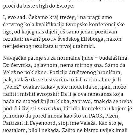
proći da biste stigli do Evrope.
I, evo sad. Čekamo kraj trećeg, i na pragu smo
četvrtog kola kvalifikacija Evropske konferencijske
lige, od kojeg nas dijeli još samo jedan pozitivan
rezultat: revanš protiv švedskog Elfsborga, nakon
neriješenog rezultata u prvoj utakmici.
Navijačke patnje su za normalne ljude – budalaština.
Do četvrtka, uglavnom, nema mirnog sna. Samo da
Velež ne poklekne. Pozicija društvenog hroničara,
pak, nalaže da se o stvarima misli racionalno: je li
„Velež“ ovakav kakav jeste model da se, ipak, može
raditi i misliti evropski? Da li je ova renesansa koja
pada na stogodišnjicu kluba, zapravo, znak da se treba
podići i živjeti
normalno,
biti dio konteksta u kojem je
prirodno da pored imena kao što su PAOK, Plzen,
Partizan ili Feyenoord, stoji ime Veleža. Kao što je,
uostalom, bilo i nekada. Zašto ne bismo uvijek imali