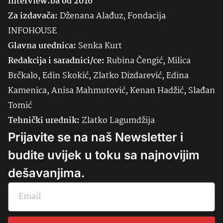
Interview.ba od 2016
Za izdavača:
Dženana Alađuz, Fondacija
INFOHOUSE
Glavna urednica:
Senka
Kurt
Redakcija i saradnici/ce:
Rubina Čengić, Milica
Brčkalo, Edin Skokić, Zlatko Dizdarević, Edina
Kamenica, Anisa Mahmutović, Kenan Hadžić, Slađan
Tomić
Tehnički urednik:
Zlatko Lagumdžija
Prijavite se na naš Newsletter i
budite uvijek u toku sa najnovijim
dešavanjima.