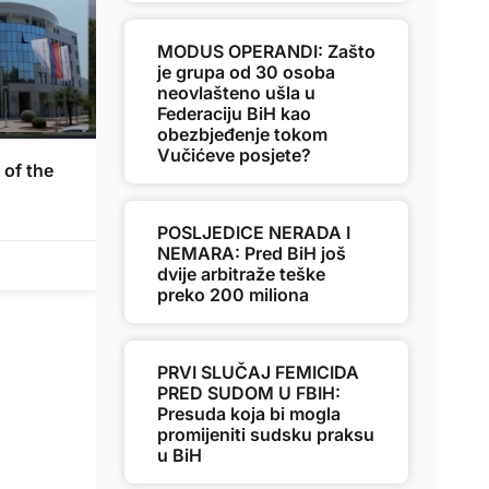
MODUS OPERANDI: Zašto
je grupa od 30 osoba
neovlašteno ušla u
Federaciju BiH kao
obezbjeđenje tokom
Vučićeve posjete?
of the
POSLJEDICE NERADA I
NEMARA: Pred BiH još
dvije arbitraže teške
preko 200 miliona
PRVI SLUČAJ FEMICIDA
PRED SUDOM U FBIH:
Presuda koja bi mogla
promijeniti sudsku praksu
u BiH