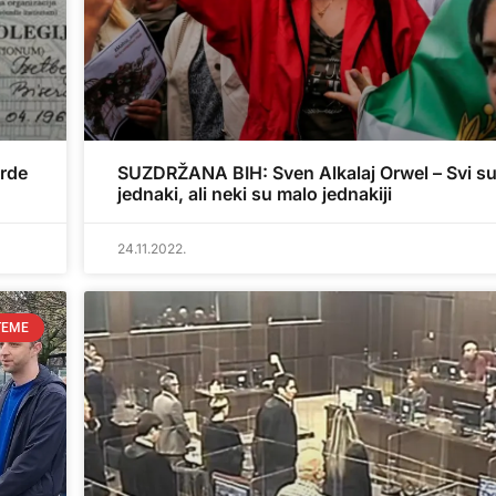
vrde
SUZDRŽANA BIH: Sven Alkalaj Orwel – Svi s
jednaki, ali neki su malo jednakiji
24.11.2022.
TEME