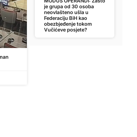
MODUS OPERANDI: Zašto
je grupa od 30 osoba
neovlašteno ušla u
Federaciju BiH kao
obezbjeđenje tokom
Vučićeve posjete?
enan