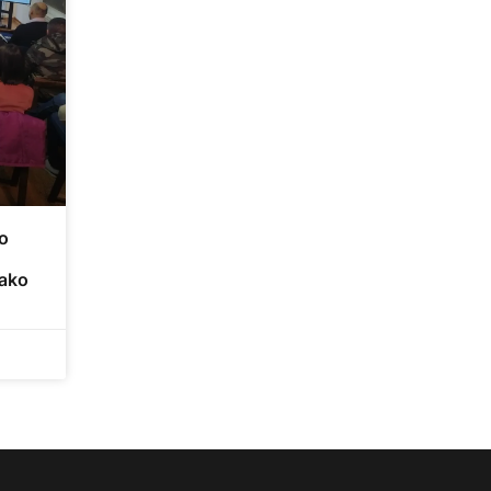
o
kako