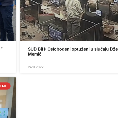
o”
SUD BiH: Oslobođeni optuženi u slučaju Dž
Memić
24.11.2022.
TEME