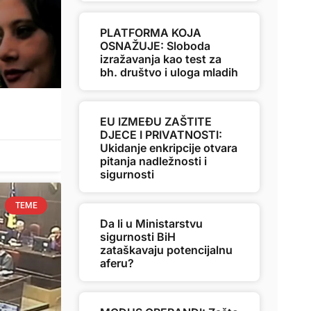
PLATFORMA KOJA
OSNAŽUJE: Sloboda
izražavanja kao test za
bh. društvo i uloga mladih
u
EU IZMEĐU ZAŠTITE
DJECE I PRIVATNOSTI:
Ukidanje enkripcije otvara
pitanja nadležnosti i
sigurnosti
TEME
Da li u Ministarstvu
sigurnosti BiH
zataškavaju potencijalnu
aferu?