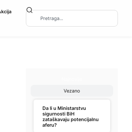
kcija
Najnovije
Vezano
Da li u Ministarstvu
sigurnosti BiH
zataškavaju potencijalnu
aferu?