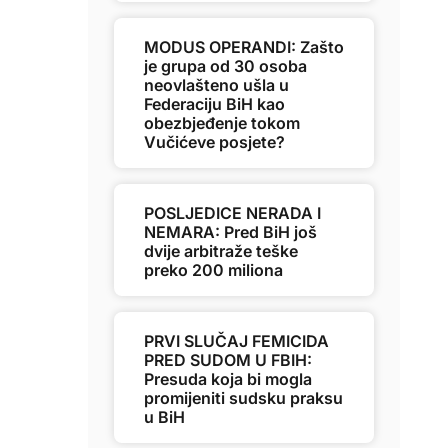
MODUS OPERANDI: Zašto
je grupa od 30 osoba
neovlašteno ušla u
Federaciju BiH kao
obezbjeđenje tokom
Vučićeve posjete?
POSLJEDICE NERADA I
NEMARA: Pred BiH još
dvije arbitraže teške
preko 200 miliona
PRVI SLUČAJ FEMICIDA
PRED SUDOM U FBIH:
Presuda koja bi mogla
promijeniti sudsku praksu
u BiH