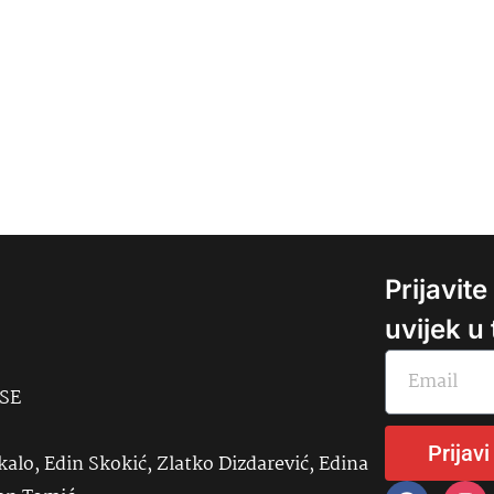
Prijavit
uvijek u
USE
Prijavi
kalo, Edin Skokić, Zlatko Dizdarević, Edina