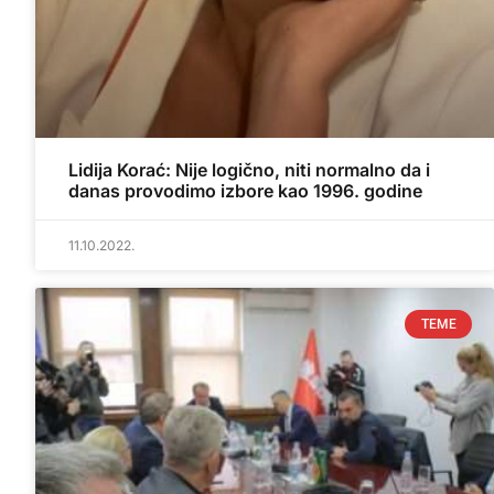
Lidija Korać: Nije logično, niti normalno da i
danas provodimo izbore kao 1996. godine
11.10.2022.
TEME