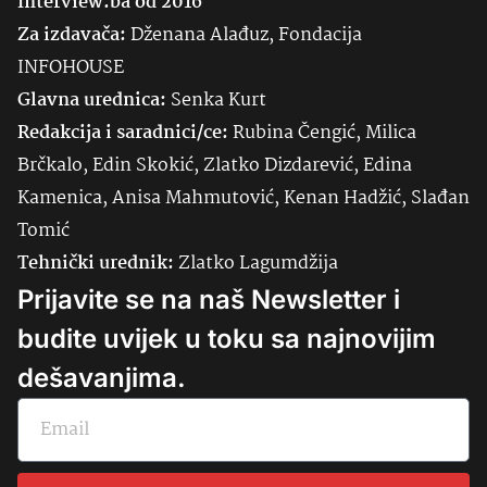
Interview.ba od 2016
Za izdavača:
Dženana Alađuz, Fondacija
INFOHOUSE
Glavna urednica:
Senka
Kurt
Redakcija i saradnici/ce:
Rubina Čengić, Milica
Brčkalo, Edin Skokić, Zlatko Dizdarević, Edina
Kamenica, Anisa Mahmutović, Kenan Hadžić, Slađan
Tomić
Tehnički urednik:
Zlatko Lagumdžija
Prijavite se na naš Newsletter i
budite uvijek u toku sa najnovijim
dešavanjima.