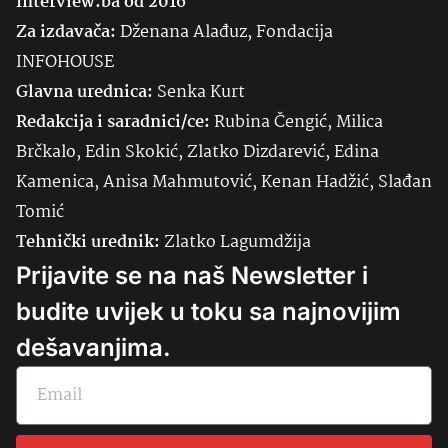
Interview.ba od 2016
Za izdavača:
Dženana Alađuz, Fondacija
INFOHOUSE
Glavna urednica:
Senka
Kurt
Redakcija i saradnici/ce:
Rubina Čengić, Milica
Brčkalo, Edin Skokić, Zlatko Dizdarević, Edina
Kamenica, Anisa Mahmutović, Kenan Hadžić, Slađan
Tomić
Tehnički urednik:
Zlatko Lagumdžija
Prijavite se na naš Newsletter i
budite uvijek u toku sa najnovijim
dešavanjima.