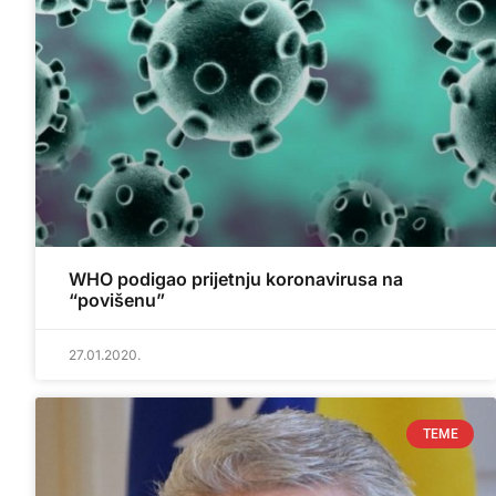
WHO podigao prijetnju koronavirusa na
“povišenu”
27.01.2020.
TEME