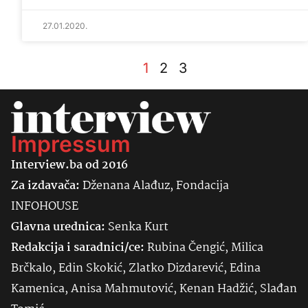
27.01.2020.
1
2
3
Impressum
Interview.ba od 2016
Za izdavača:
Dženana Alađuz, Fondacija
INFOHOUSE
Glavna urednica:
Senka
Kurt
Redakcija i saradnici/ce:
Rubina Čengić, Milica
Brčkalo, Edin Skokić, Zlatko Dizdarević, Edina
Kamenica, Anisa Mahmutović, Kenan Hadžić, Slađan