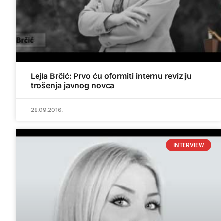
Lejla Brčić: Prvo ću oformiti internu reviziju
trošenja javnog novca
28.09.2016.
INTERVIEW